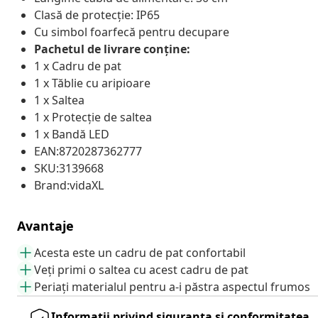
Clasă de protecție: IP65
Cu simbol foarfecă pentru decupare
Pachetul de livrare conține:
1 x Cadru de pat
1 x Tăblie cu aripioare
1 x Saltea
1 x Protecție de saltea
1 x Bandă LED
EAN:8720287362777
SKU:3139668
Brand:vidaXL
Avantaje
Acesta este un cadru de pat confortabil
Veți primi o saltea cu acest cadru de pat
Periați materialul pentru a-i păstra aspectul frumos
Informații privind siguranța și conformitatea