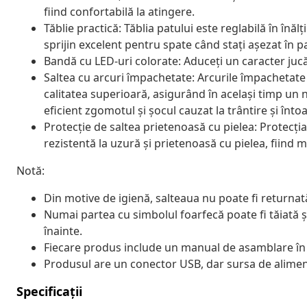
fiind confortabilă la atingere.
Tăblie practică: Tăblia patului este reglabilă în înă
sprijin excelent pentru spate când stați așezat în pat
Bandă cu LED-uri colorate: Aduceți un caracter jucă
Saltea cu arcuri împachetate: Arcurile împachetate
calitatea superioară, asigurând în același timp un n
eficient zgomotul și șocul cauzat la trântire și înto
Protecție de saltea prietenoasă cu pielea: Protecția
rezistentă la uzură și prietenoasă cu pielea, fiind m
Notă:
Din motive de igienă, salteaua nu poate fi returnat
Numai partea cu simbolul foarfecă poate fi tăiată 
înainte.
Fiecare produs include un manual de asamblare în c
Produsul are un conector USB, dar sursa de alimenta
Specificații