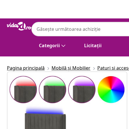
Anterior
Următor
Categorii
Licitații
Pagina principală
Mobilă și Mobilier
Paturi si acces