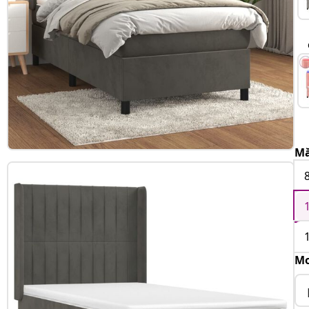
Mă
Mo