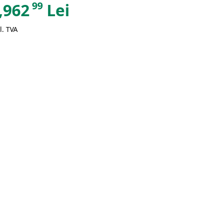
99
,962
Lei
l. TVA