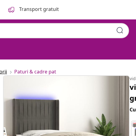
Transport gratuit
orii
Paturi & cadre pat
vi
v
g
Cu