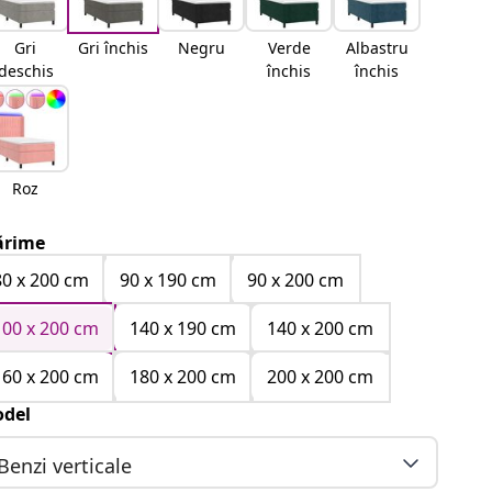
Gri
Gri închis
Negru
Verde
Albastru
deschis
închis
închis
Roz
rime
80 x 200 cm
90 x 190 cm
90 x 200 cm
100 x 200 cm
140 x 190 cm
140 x 200 cm
160 x 200 cm
180 x 200 cm
200 x 200 cm
del
Benzi verticale