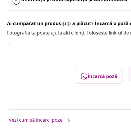
Ai cumpărat un produs și ți-a plăcut? Încarcă o poză c
Fotografia ta poate ajuta alți clienți. Folosește link-ul d
Încarcă poză
Vezi cum să încarci poze