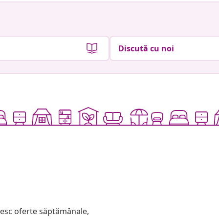
Discută cu noi
mesc oferte săptămânale,