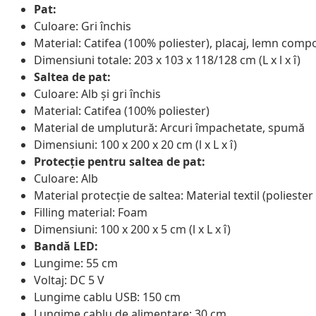
Pat:
Culoare: Gri închis
Material: Catifea (100% poliester), placaj, lemn comp
Dimensiuni totale: 203 x 103 x 118/128 cm (L x l x î)
Saltea de pat:
Culoare: Alb și gri închis
Material: Catifea (100% poliester)
Material de umplutură: Arcuri împachetate, spumă
Dimensiuni: 100 x 200 x 20 cm (l x L x î)
Protecție pentru saltea de pat:
Culoare: Alb
Material protecție de saltea: Material textil (polieste
Filling material: Foam
Dimensiuni: 100 x 200 x 5 cm (l x L x î)
Bandă LED:
Lungime: 55 cm
Voltaj: DC 5 V
Lungime cablu USB: 150 cm
Lungime cablu de alimentare: 30 cm