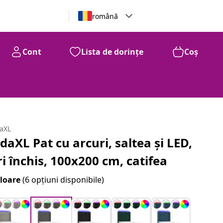
română
Cont
Lista de dorințe
Coș
daXL
idaXL Pat cu arcuri, saltea și LED,
ri închis, 100x200 cm, catifea
loare
(6 opțiuni disponibile)