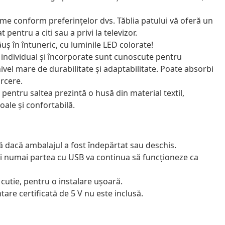
lțime conform preferințelor dvs. Tăblia patului vă oferă un
 pentru a citi sau a privi la televizor.
uș în întuneric, cu luminile LED colorate!
 individual și încorporate sunt cunoscute pentru
ivel mare de durabilitate și adaptabilitate. Poate absorbi
arcere.
 pentru saltea prezintă o husă din material textil,
oale și confortabilă.
ă dacă ambalajul a fost îndepărtat sau deschis.
și numai partea cu USB va continua să funcționeze ca
utie, pentru o instalare ușoară.
re certificată de 5 V nu este inclusă.