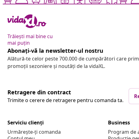
Trăiești mai bine cu
mai puțin
Abonați-vă la newsletter-ul nostru
Alătură-te celor peste 700.000 de cumpărători care pri
promoții sezoniere și noutăți de la vidaXL.
Retragere din contract
R
Trimite o cerere de retragere pentru comanda ta.
Serviciu clienți
Business
Urmărește-ți comanda
Program de a
Contul meu
Producție pe