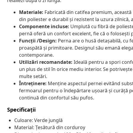
relaxezi după o zi lungă.
Materiale:
Fabricată din catifea premium, această 
din poliester e durabil și rezistent la uzura zilnic
Componente incluse:
Umplută cu fibră de polieste
pernă oferă un confort excelent, fie că o folosești 
Funcții /Design:
Perna are o husă detașabilă, cu 
proaspătă și primitoare. Designul său emană elega
contemporane.
Utilizări recomandate:
Ideală pentru a spori confo
un plus de stil în orice mediu interior. Se potriveșt
multe setări.
Întreținere:
Menține aspectul pernei evitând subst
fermoarul pentru o îndepărtare ușoară și curăță pe
continuă din confortul său pufos.
Specificații
Culoare: Verde junglă
Material: Țesătură din corduroy