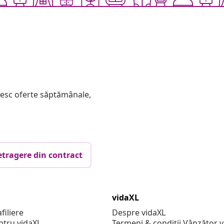
mesc oferte săptămânale,
etragere din contract
vidaXL
filiere
Despre vidaXL
ntru vidaXL
Termeni & condiții Vânzător 