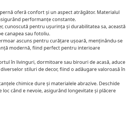
pernă oferă confort și un aspect atrăgător. Materialul
ă, asigurând performanțe constante.
r, cunoscută pentru ușurința și durabilitatea sa, această
pe canapea sau fotoliu.
fermoar ascuns pentru curățare ușoară, menținându-se
nță modernă, fiind perfect pentru interioare
rtul în livinguri, dormitoare sau birouri de acasă, aduce
e diverselor stiluri de decor, fiind o adăugare valoroasă în
anțele chimice dure și materialele abrazive. Deschide
 loc când e nevoie, asigurând longevitate și plăcere