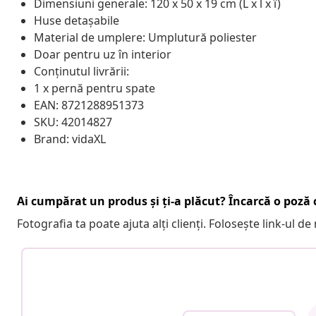
Dimensiuni generale: 120 x 50 x 19 cm (L x l x î)
Huse detașabile
Material de umplere: Umplutură poliester
Doar pentru uz în interior
Conținutul livrării:
1 x pernă pentru spate
EAN: 8721288951373
SKU: 42014827
Brand: vidaXL
Ai cumpărat un produs și ți-a plăcut? Încarcă o poză c
Fotografia ta poate ajuta alți clienți. Folosește link-ul d