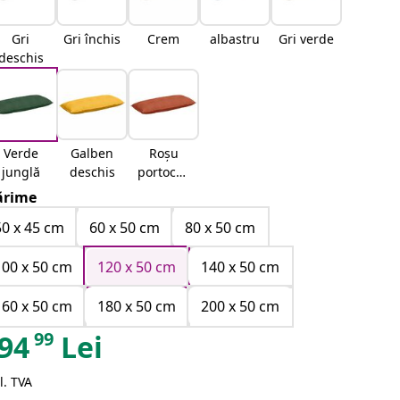
Gri
Gri închis
Crem
albastru
Gri verde
deschis
Verde
Galben
Roșu
junglă
deschis
portocali
e
rime
50 x 45 cm
60 x 50 cm
80 x 50 cm
100 x 50 cm
120 x 50 cm
140 x 50 cm
160 x 50 cm
180 x 50 cm
200 x 50 cm
99
94
Lei
l. TVA