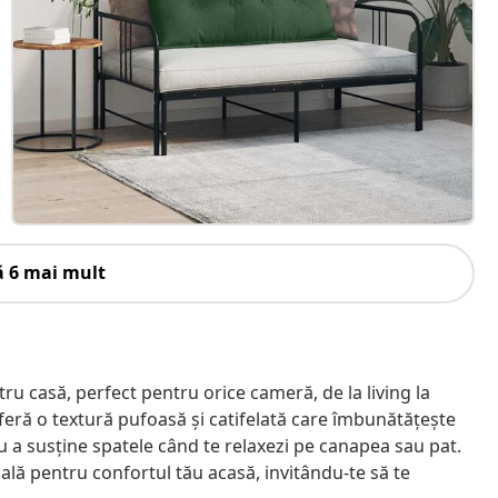
ă 6 mai mult
u casă, perfect pentru orice cameră, de la living la
oferă o textură pufoasă și catifelată care îmbunătățește
u a susține spatele când te relaxezi pe canapea sau pat.
ială pentru confortul tău acasă, invitându-te să te