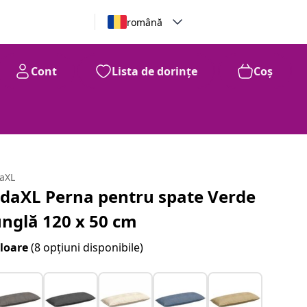
română
Cont
Lista de dorințe
Coș
daXL
idaXL Perna pentru spate Verde
unglă 120 x 50 cm
loare
(8 opțiuni disponibile)