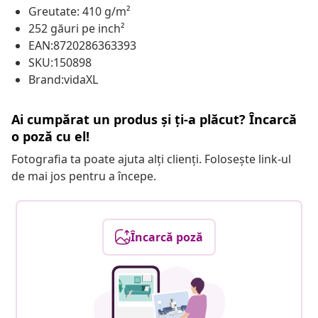
Greutate: 410 g/m²
252 găuri pe inch²
EAN:8720286363393
SKU:150898
Brand:vidaXL
Ai cumpărat un produs și ți-a plăcut? Încarcă
o poză cu el!
Fotografia ta poate ajuta alți clienți. Folosește link-ul
de mai jos pentru a începe.
Încarcă poză