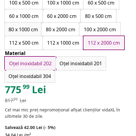
100 x 500 cm
100 x 1000 cm
60 x 500 cm
60 x 1000 cm
60 x 2000 cm
80 x 500 cm
80 x 1000 cm
80 x 2000 cm
100 x 2000 cm
112 x 500 cm
112 x 1000 cm
112 x 2000 cm
Material
Oțel inoxidabil 202
Oțel inoxidabil 201
Oțel inoxidabil 304
99
775
Lei
99
817
Lei
Cel mai mic preț nepromoțional afișat clienților vidaXL în
ultimele 30 de zile.
Salvează 42.00 Lei (- 5%)
34,64 Lei /m²