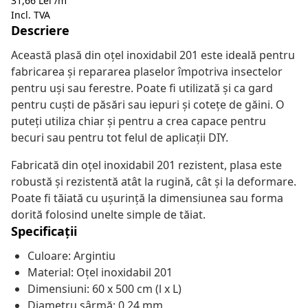
31,66 Lei /m²
Incl. TVA
Descriere
Această plasă din oțel inoxidabil 201 este ideală pentru
fabricarea și repararea plaselor împotriva insectelor
pentru uși sau ferestre. Poate fi utilizată și ca gard
pentru cuști de păsări sau iepuri și cotețe de găini. O
puteți utiliza chiar și pentru a crea capace pentru
becuri sau pentru tot felul de aplicații DIY.
Fabricată din oțel inoxidabil 201 rezistent, plasa este
robustă și rezistentă atât la rugină, cât și la deformare.
Poate fi tăiată cu ușurință la dimensiunea sau forma
dorită folosind unelte simple de tăiat.
Specificații
Culoare: Argintiu
Material: Oțel inoxidabil 201
Dimensiuni: 60 x 500 cm (l x L)
Diametru sârmă: 0,24 mm