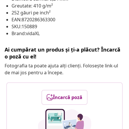
Greutate: 410 g/m²
252 găuri pe inch²
EAN:8720286363300
SKU:150889
Brand:vidaXL
Ai cumpărat un produs și ți-a plăcut? Încarcă
o poză cu el!
Fotografia ta poate ajuta alți clienți. Folosește link-ul
de mai jos pentru a începe.
Încarcă poză