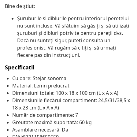
Bine de știut:
Șuruburile și diblurile pentru interiorul peretelui
nu sunt incluse. Vă sfătuim să găsiți și să utilizați
șuruburi și dibluri potrivite pentru pereții dvs.
Dacă nu sunteți sigur, puteți consulta un
profesionist. Vă rugăm să citiți și să urmați
fiecare pas din instrucțiuni.
Specificații
Culoare: Stejar sonoma
Material: Lemn prelucrat
Dimensiuni totale: 100 x 18 x 100 cm (L x A x A)
Dimensiunile fiecărui compartiment: 24,5/31/38,5 x
18 x 23 cm (L x A x A)
Număr de compartimente: 7
Greutate maximă suportată: 60 kg
Asamblare necesară: Da