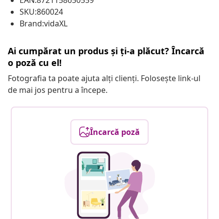
EAN:8721158650559
SKU:860024
Brand:vidaXL
Ai cumpărat un produs și ți-a plăcut? Încarcă
o poză cu el!
Fotografia ta poate ajuta alți clienți. Folosește link-ul
de mai jos pentru a începe.
Încarcă poză