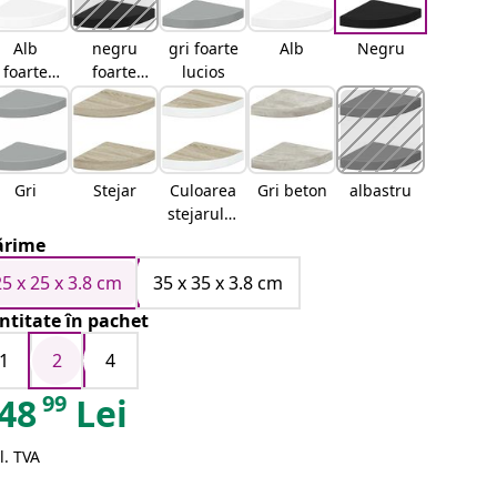
Alb
negru
gri foarte
Alb
Negru
foarte
foarte
lucios
lucios
lucios
Gri
Stejar
Culoarea
Gri beton
albastru
stejarului
și alb
rime
25 x 25 x 3.8 cm
35 x 35 x 3.8 cm
ntitate în pachet
1
2
4
99
48
Lei
l. TVA