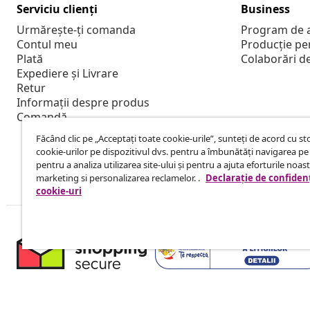
Serviciu clienți
Business
Urmărește-ți comanda
Program de a
Contul meu
Producție pe
Plată
Colaborări d
Expediere și Livrare
Retur
Informații despre produs
Comandă
Făcând clic pe „Acceptați toate cookie-urile”, sunteți de acord cu s
cookie-urilor pe dispozitivul dvs. pentru a îmbunătăți navigarea pe 
pentru a analiza utilizarea site-ului și pentru a ajuta eforturile noas
marketing si personalizarea reclamelor. .
Declarație de confidenț
cookie-uri