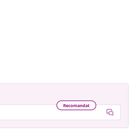
at_home
ă
Recomandat