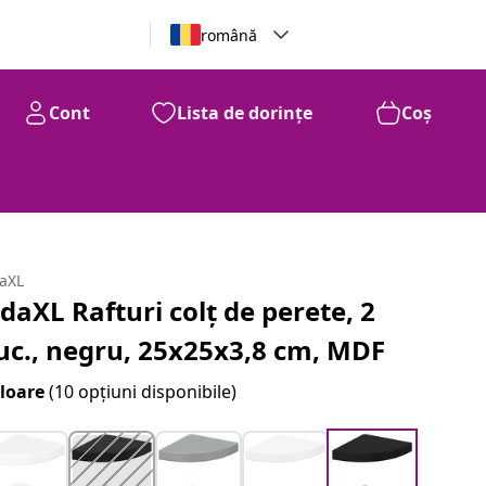
română
Cont
Lista de dorințe
Coș
daXL
idaXL Rafturi colț de perete, 2
uc., negru, 25x25x3,8 cm, MDF
loare
(10 opțiuni disponibile)