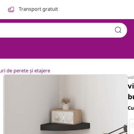
Transport gratuit
uri de perete și etajere
vi
v
b
Cu