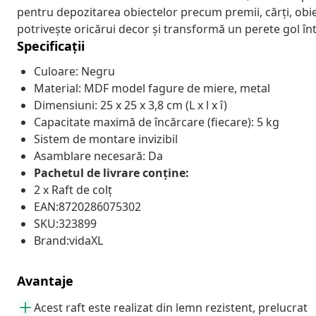
pentru depozitarea obiectelor precum premii, cărți, obi
potrivește oricărui decor și transformă un perete gol î
Specificații
Culoare: Negru
Material: MDF model fagure de miere, metal
Dimensiuni: 25 x 25 x 3,8 cm (L x l x î)
Capacitate maximă de încărcare (fiecare): 5 kg
Sistem de montare invizibil
Asamblare necesară: Da
Pachetul de livrare conține:
2 x Raft de colț
EAN:8720286075302
SKU:323899
Brand:vidaXL
Avantaje
Acest raft este realizat din lemn rezistent, prelucrat