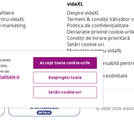
vidaXL
filiere
Despre vidaXL
ntru vidaXL
Termeni & condiții Vânzător 
e marketing
Politica de confidențialitate
Declarație privind cookie-uril
Condiții de livrare prioritară
Setări cookie-uri
Muncește pentru vidaXL
Securitate
tocarea
Persoană responsabilă pentr
Accept toate cookie-urile
site,
Politica de EPR
tre de
Declarație de accesibilitate
ialitate și
Respingeți toate
Setări cookie-uri
© 2008-2026 vidaXL