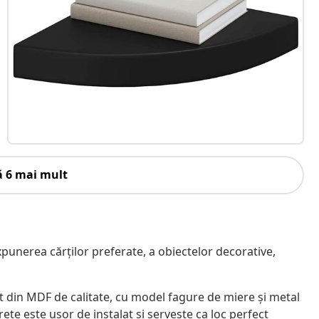
ă 6 mai mult
xpunerea cărților preferate, a obiectelor decorative,
zat din MDF de calitate, cu model fagure de miere și metal
rete este ușor de instalat și servește ca loc perfect