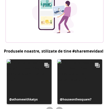
Produsele noastre, stilizate de tine #sharemevidaxl
Postare
athomewithkatyx
Postare
houseonthesquare7
publicată
publicată
de
de