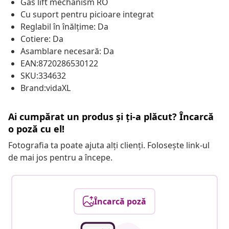
Gas lift mechanism RO
Cu suport pentru picioare integrat
Reglabil în înălțime: Da
Cotiere: Da
Asamblare necesară: Da
EAN:8720286530122
SKU:334632
Brand:vidaXL
Ai cumpărat un produs și ți-a plăcut? Încarcă
o poză cu el!
Fotografia ta poate ajuta alți clienți. Folosește link-ul
de mai jos pentru a începe.
Încarcă poză