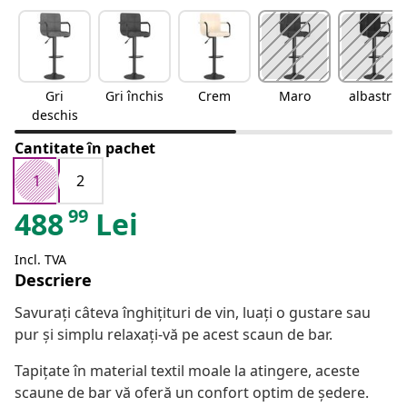
Gri
Gri închis
Crem
Maro
albastru
deschis
Cantitate în pachet
1
2
99
488
Lei
Incl. TVA
Descriere
Savurați câteva înghițituri de vin, luați o gustare sau
pur și simplu relaxați-vă pe acest scaun de bar.
Tapițate în material textil moale la atingere, aceste
scaune de bar vă oferă un confort optim de ședere.