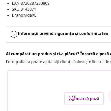
EAN:8720287230809
SKU:3143871
Brand:vidaXL
Informații privind siguranța și conformitatea
Ai cumpărat un produs și ți-a plăcut? Încarcă o poză c
Fotografia ta poate ajuta alți clienți. Folosește link-ul d
Încarcă poză