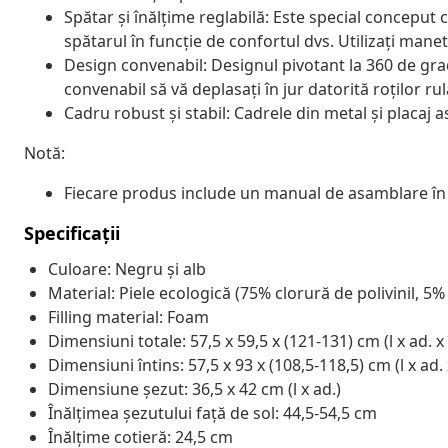
Spătar și înălțime reglabilă: Este special conceput c
spătarul în funcție de confortul dvs. Utilizați man
Design convenabil: Designul pivotant la 360 de gra
convenabil să vă deplasați în jur datorită roților ru
Cadru robust și stabil: Cadrele din metal și placaj a
Notă:
Fiecare produs include un manual de asamblare în c
Specificații
Culoare: Negru și alb
Material: Piele ecologică (75% clorură de polivinil, 5
Filling material: Foam
Dimensiuni totale: 57,5 x 59,5 x (121-131) cm (l x ad. x 
Dimensiuni întins: 57,5 x 93 x (108,5-118,5) cm (l x ad. 
Dimensiune șezut: 36,5 x 42 cm (l x ad.)
Înălțimea șezutului față de sol: 44,5-54,5 cm
Înălțime cotieră: 24,5 cm