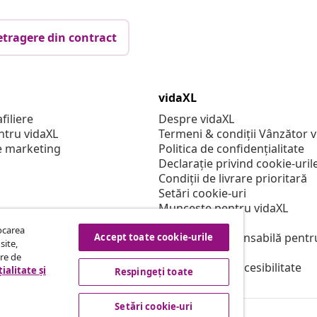
etragere din contract
vidaXL
filiere
Despre vidaXL
ntru vidaXL
Termeni & condiții Vânzător 
e marketing
Politica de confidențialitate
Declarație privind cookie-uril
Condiții de livrare prioritară
Setări cookie-uri
Muncește pentru vidaXL
Securitate
tocarea
Persoană responsabilă pentr
Accept toate cookie-urile
site,
Politica de EPR
tre de
Declarație de accesibilitate
ialitate și
Respingeți toate
Setări cookie-uri