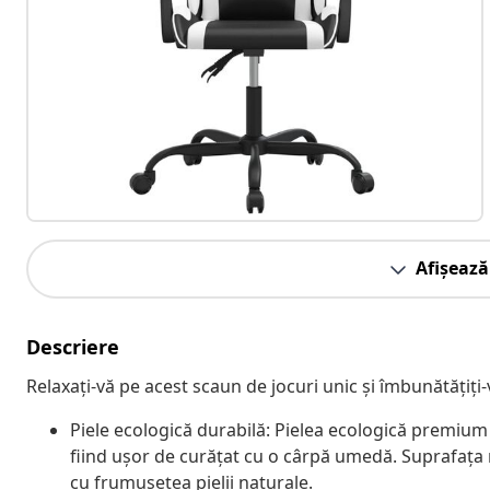
Afișează
Descriere
Relaxați-vă pe acest scaun de jocuri unic și îmbunătățiți
Piele ecologică durabilă: Pielea ecologică premium e
fiind ușor de curățat cu o cârpă umedă. Suprafața
cu frumusețea pielii naturale.