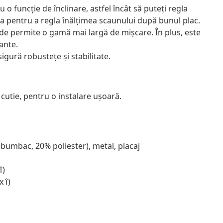
u o funcție de înclinare, astfel încât să puteți regla
eta pentru a regla înălțimea scaunului după bunul plac.
de permite o gamă mai largă de mișcare. În plus, este
lante.
sigură robustețe și stabilitate.
utie, pentru o instalare ușoară.
% bumbac, 20% poliester), metal, placaj
î)
x î)