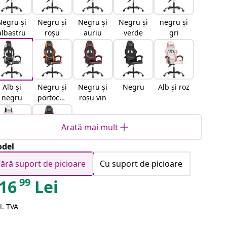
Negru și
Negru și
Negru și
Negru și
negru și
albastru
roșu
auriu
verde
gri
Alb și
Negru și
Negru și
Negru
Alb și roz
negru
portocali
roșu vin
u
Arată mai mult
del
Alb și
Negru și
negru
camuflaj
Fără suport de picioare
Cu suport de picioare
99
16
Lei
l. TVA