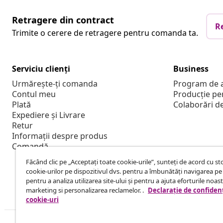
Retragere din contract
R
Trimite o cerere de retragere pentru comanda ta.
Serviciu clienți
Business
Urmărește-ți comanda
Program de a
Contul meu
Producție pe
Plată
Colaborări d
Expediere și Livrare
Retur
Informații despre produs
Comandă
Făcând clic pe „Acceptați toate cookie-urile”, sunteți de acord cu s
cookie-urilor pe dispozitivul dvs. pentru a îmbunătăți navigarea pe 
pentru a analiza utilizarea site-ului și pentru a ajuta eforturile noas
marketing si personalizarea reclamelor. .
Declarație de confidenț
cookie-uri