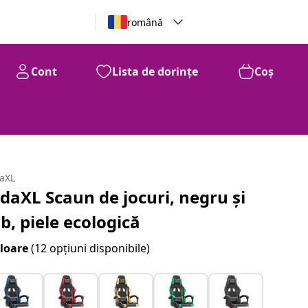
română
Cont
Lista de dorințe
Coș
daXL
idaXL Scaun de jocuri, negru și
lb, piele ecologică
loare
(12 opțiuni disponibile)