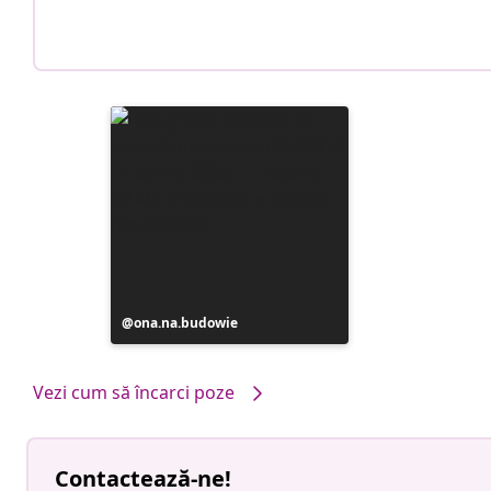
Postare
ona.na.budowie
publicată
de
Vezi cum să încarci poze
Contactează-ne!