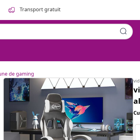
Transport gratuit
une de gaming
vi
v
a
Cu