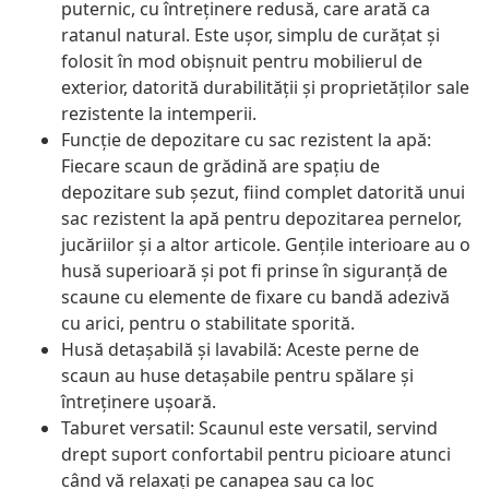
puternic, cu întreținere redusă, care arată ca
ratanul natural. Este ușor, simplu de curățat și
folosit în mod obișnuit pentru mobilierul de
exterior, datorită durabilității și proprietăților sale
rezistente la intemperii.
Funcție de depozitare cu sac rezistent la apă:
Fiecare scaun de grădină are spațiu de
depozitare sub șezut, fiind complet datorită unui
sac rezistent la apă pentru depozitarea pernelor,
jucăriilor și a altor articole. Gențile interioare au o
husă superioară și pot fi prinse în siguranță de
scaune cu elemente de fixare cu bandă adezivă
cu arici, pentru o stabilitate sporită.
Husă detașabilă și lavabilă: Aceste perne de
scaun au huse detașabile pentru spălare și
întreținere ușoară.
Taburet versatil: Scaunul este versatil, servind
drept suport confortabil pentru picioare atunci
când vă relaxați pe canapea sau ca loc