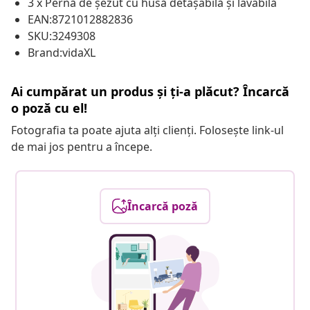
3 x Pernă de șezut cu husă detașabilă și lavabilă
EAN:8721012882836
SKU:3249308
Brand:vidaXL
Ai cumpărat un produs și ți-a plăcut? Încarcă
o poză cu el!
Fotografia ta poate ajuta alți clienți. Folosește link-ul
de mai jos pentru a începe.
Încarcă poză