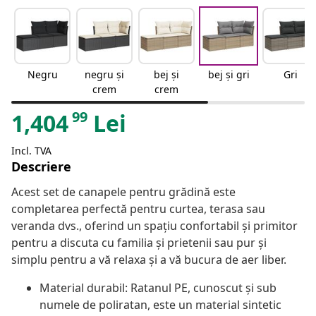
Negru
negru și
bej și
bej și gri
Gri
crem
crem
99
1,404
Lei
Incl. TVA
Descriere
Acest set de canapele pentru grădină este
completarea perfectă pentru curtea, terasa sau
veranda dvs., oferind un spațiu confortabil și primitor
pentru a discuta cu familia și prietenii sau pur și
simplu pentru a vă relaxa și a vă bucura de aer liber.
Material durabil: Ratanul PE, cunoscut și sub
numele de poliratan, este un material sintetic