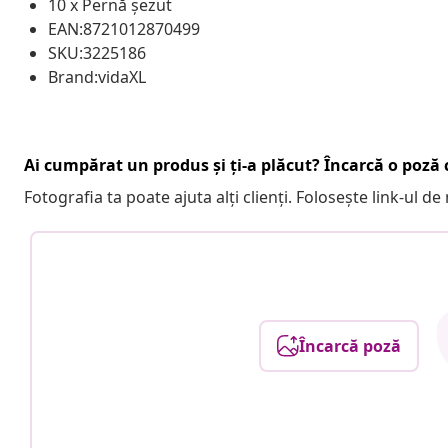
10 x Pernă șezut
EAN:8721012870499
SKU:3225186
Brand:vidaXL
Ai cumpărat un produs și ți-a plăcut? Încarcă o poză c
Fotografia ta poate ajuta alți clienți. Folosește link-ul d
Încarcă poză