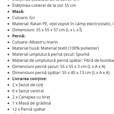
Înălțimea cotierei de la sol: 55 cm
Masă:
Culoare: Gri
Material: Ratan PE, oțel vopsit în câmp electrostatic,
Dimensiuni: 55 x 55 x 37 cm (L x L x Î)
Pernă:
Culoare: Albastru marin
Material husă: Material textil (100% poliester)
Material umplutură pernă șezut: Spumă
Material de umplutură pernă spătar: Fibră de bumba
Dimensiuni pernă șezut: 55 x 55 x 3 cm (L x A x A)
Dimensiuni pernă spătar: 55 x 45 x 13 cm (L x A x A)
Livrarea conține:
2 x Șezut de colț
6 x Șezut central
2 x Canapea cu braț
1 x Masă de grădină
12 x Pernă spătar