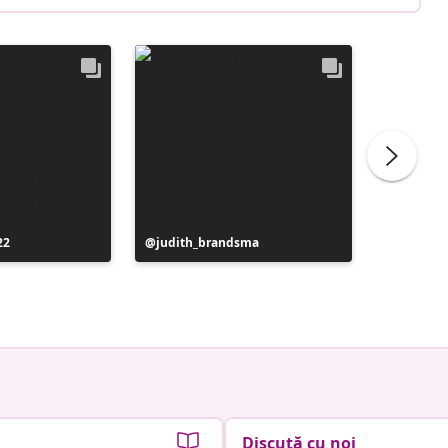
22
Postare
judith_brandsma
Postare
flickorn
publicată
publicat
de
de
Discută cu noi