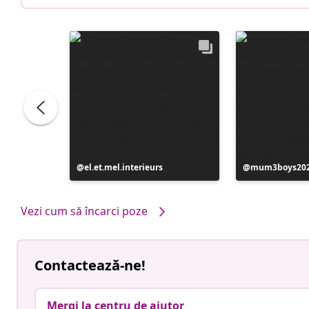
Postare
el.et.mel.interieurs
Postare
mum3boys20
publicată
publicată
de
de
Vezi cum să încarci poze
Contactează-ne!
Mergi la centru de ajutor