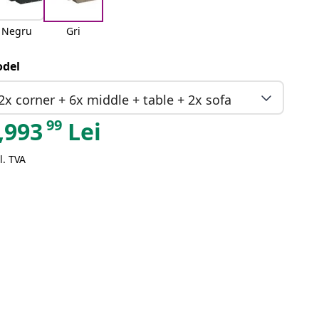
Negru
Gri
del
2x corner + 6x middle + table + 2x sofa
99
,993
Lei
l. TVA