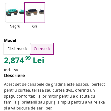
Negru
Gri
Model
Fără masă
Cu masă
99
2,874
Lei
Incl. TVA
Descriere
Acest set de canapele de grădină este adaosul perfect
pentru curtea, terasa sau curtea dvs., oferind un
spațiu confortabil și primitor pentru a discuta cu
familia și prietenii sau pur și simplu pentru a vă relaxa
și a vă bucura de aer liber.