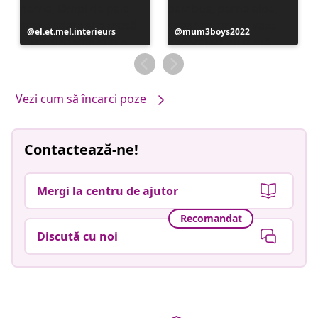
Postare
el.et.mel.interieurs
Postare
mum3boys2022
publicată
publicată
de
de
Vezi cum să încarci poze
Contactează-ne!
Mergi la centru de ajutor
Recomandat
Discută cu noi