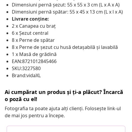
Dimensiuni pernă șezut: 55 x 55 x 3 cm (L x A x A)
Dimensiuni pernă spătar: 55 x 45 x 13 cm (L x l x A)
Livrare conține:
2 x Canapea cu braț
6 x Șezut central
8 x Perne de spătar
8 x Perne de șezut cu husă detașabilă și lavabilă
1 x Masă de grădină
EAN:8721012845466
SKU:3227580
Brand:vidaXL
Ai cumpărat un produs și ți-a plăcut? Încarcă
o poză cu el!
Fotografia ta poate ajuta alți clienți. Folosește link-ul
de mai jos pentru a începe.