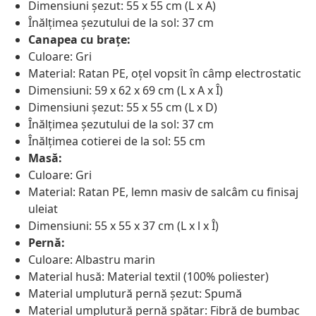
Dimensiuni șezut: 55 x 55 cm (L x A)
Înălțimea șezutului de la sol: 37 cm
Canapea cu brațe:
Culoare: Gri
Material: Ratan PE, oțel vopsit în câmp electrostatic
Dimensiuni: 59 x 62 x 69 cm (L x A x Î)
Dimensiuni șezut: 55 x 55 cm (L x D)
Înălțimea șezutului de la sol: 37 cm
Înălțimea cotierei de la sol: 55 cm
Masă:
Culoare: Gri
Material: Ratan PE, lemn masiv de salcâm cu finisaj
uleiat
Dimensiuni: 55 x 55 x 37 cm (L x l x Î)
Pernă:
Culoare: Albastru marin
Material husă: Material textil (100% poliester)
Material umplutură pernă șezut: Spumă
Material umplutură pernă spătar: Fibră de bumbac