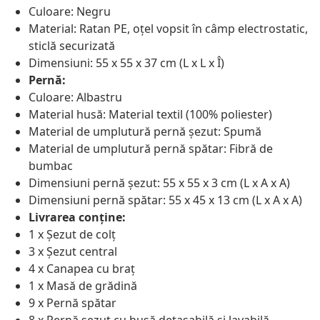
Culoare: Negru
Material: Ratan PE, oțel vopsit în câmp electrostatic,
sticlă securizată
Dimensiuni: 55 x 55 x 37 cm (L x L x Î)
Pernă:
Culoare: Albastru
Material husă: Material textil (100% poliester)
Material de umplutură pernă șezut: Spumă
Material de umplutură pernă spătar: Fibră de
bumbac
Dimensiuni pernă șezut: 55 x 55 x 3 cm (L x A x A)
Dimensiuni pernă spătar: 55 x 45 x 13 cm (L x A x A)
Livrarea conține:
1 x Șezut de colț
3 x Șezut central
4 x Canapea cu braț
1 x Masă de grădină
9 x Pernă spătar