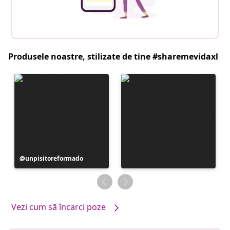
Produsele noastre, stilizate de tine #sharemevidaxl
Postare
unpisitoreformado
publicată
de
Vezi cum să încarci poze