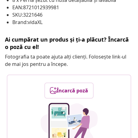
8 x Pernă șezut cu husă detașabilă și lavabilă
EAN:8721012939981
SKU:3221646
Brand:vidaXL
Ai cumpărat un produs și ți-a plăcut? Încarcă
o poză cu el!
Fotografia ta poate ajuta alți clienți. Folosește link-ul
de mai jos pentru a începe.
Încarcă poză