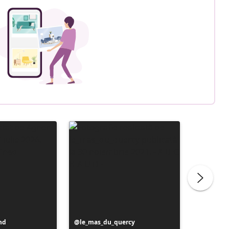
nd
Postare
le_mas_du_quercy
Postare
valzer_z