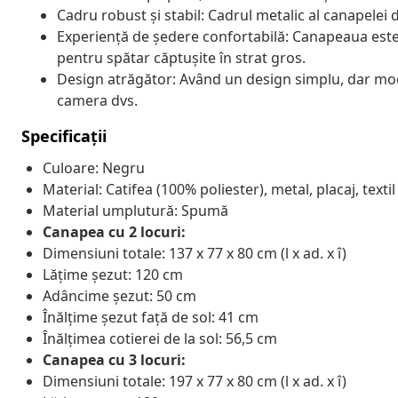
Cadru robust și stabil: Cadrul metalic al canapelei d
Experiență de ședere confortabilă: Canapeaua este 
pentru spătar căptușite în strat gros.
Design atrăgător: Având un design simplu, dar mod
camera dvs.
Specificații
Culoare: Negru
Material: Catifea (100% poliester), metal, placaj, textil
Material umplutură: Spumă
Canapea cu 2 locuri:
Dimensiuni totale: 137 x 77 x 80 cm (l x ad. x î)
Lățime șezut: 120 cm
Adâncime șezut: 50 cm
Înălțime șezut față de sol: 41 cm
Înălțimea cotierei de la sol: 56,5 cm
Canapea cu 3 locuri:
Dimensiuni totale: 197 x 77 x 80 cm (l x ad. x î)