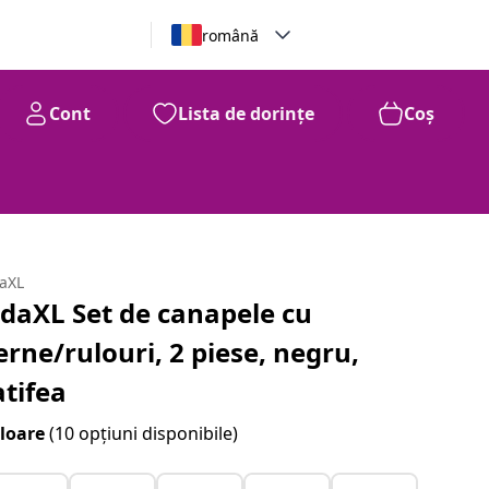
română
Cont
Lista de dorințe
Coș
daXL
idaXL Set de canapele cu
erne/rulouri, 2 piese, negru,
atifea
loare
(10 opțiuni disponibile)