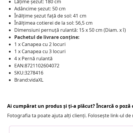
Lățime șezut: 180 cm
Adâncime șezut: 50 cm
Înălțime șezut față de sol: 41 cm
Înălțimea cotierei de la sol: 56,5 cm
Dimensiuni pernuță rulantă: 15 x 50 cm (Diam. x î)
Pachetul de livrare conține:
1 x Canapea cu 2 locuri
1 x Canapea cu 3 locuri
4 x Pernă rulantă
EAN:8721102604072
SKU:3278416
Brand:vidaXL
Ai cumpărat un produs și ți-a plăcut? Încarcă o poză c
Fotografia ta poate ajuta alți clienți. Folosește link-ul d