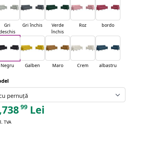
Gri
Gri închis
Verde
Roz
bordo
deschis
închis
Negru
Galben
Maro
Crem
albastru
del
cu pernuță
99
,738
Lei
l. TVA