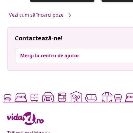
publicată
publicată
de
de
Vezi cum să încarci poze
Contactează-ne!
Mergi la centru de ajutor