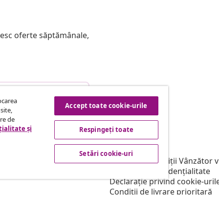
mesc oferte săptămânale,
etragere din contract
tocarea
Accept toate cookie-urile
site,
tre de
ialitate și
Respingeți toate
vidaXL
filiere
Despre vidaXL
Setări cookie-uri
ntru vidaXL
Termeni & condiții Vânzător 
e marketing
Politica de confidențialitate
Declarație privind cookie-uril
Condiții de livrare prioritară
Setări cookie-uri
Muncește pentru vidaXL