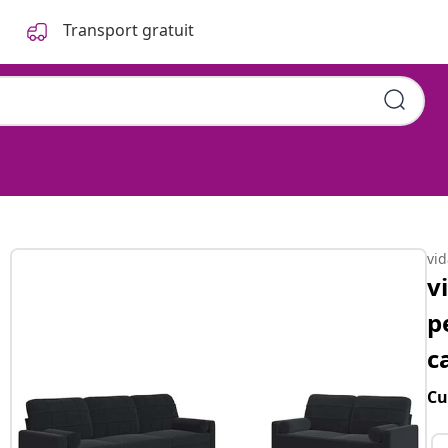
Transport gratuit
vi
v
p
c
Cu