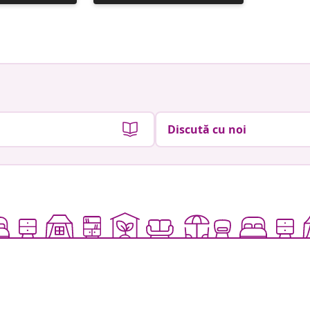
publicată
publicat
de
de
Discută cu noi