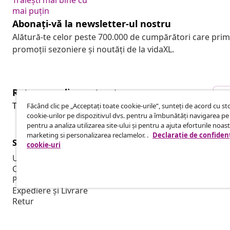
Trăiești mai bine cu
mai puțin
Abonați-vă la newsletter-ul nostru
Alătură-te celor peste 700.000 de cumpărători care pri
promoții sezoniere și noutăți de la vidaXL.
Retragere din contract
R
Trimite o cerere de retragere pentru comanda ta.
Făcând clic pe „Acceptați toate cookie-urile”, sunteți de acord cu s
cookie-urilor pe dispozitivul dvs. pentru a îmbunătăți navigarea pe 
pentru a analiza utilizarea site-ului și pentru a ajuta eforturile noas
marketing si personalizarea reclamelor. .
Declarație de confidenț
Serviciu clienți
Business
cookie-uri
Urmărește-ți comanda
Program de a
Contul meu
Producție pe
Plată
Colaborări d
Expediere și Livrare
Retur
Informații despre produs
Comandă