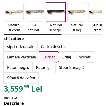
Natural
Gri
Natural
Natural
Alb și
și crem
natural și
și negru
și bej
crem
deschis
stil cotiere
șipci orizontale
Cadru deschis
Lamele verticale
Curbat
Grilaj
înclinat
Ratan negru
Ratan gri
Sfoară neagră
Sfoară de cafea
99
3,559
Lei
Incl. TVA
Descriere