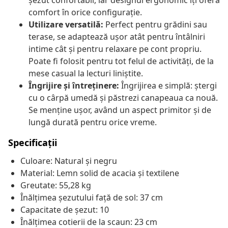
șezut confortabil, iar designul ergonomic îți oferă
comfort în orice configurație.
Utilizare versatilă:
Perfect pentru grădini sau
terase, se adaptează ușor atât pentru întâlniri
intime cât și pentru relaxare pe cont propriu.
Poate fi folosit pentru tot felul de activități, de la
mese casual la lecturi liniștite.
Îngrijire și întreținere:
Îngrijirea e simplă: ștergi
cu o cârpă umedă și păstrezi canapeaua ca nouă.
Se menține ușor, având un aspect primitor și de
lungă durată pentru orice vreme.
Specificații
Culoare: Natural și negru
Material: Lemn solid de acacia și textilene
Greutate: 55,28 kg
Înălțimea șezutului față de sol: 37 cm
Capacitate de șezut: 10
Înălțimea cotierii de la scaun: 23 cm