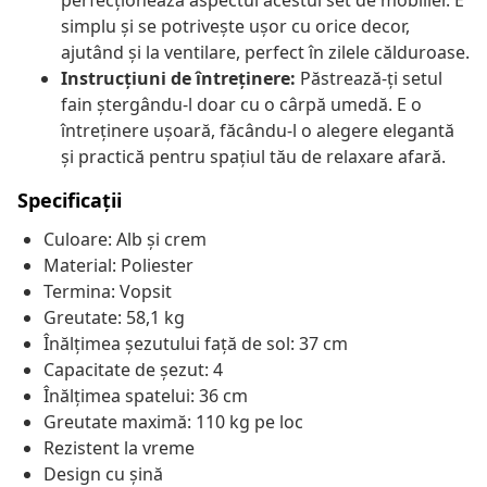
perfecționează aspectul acestui set de mobilier. E
simplu și se potrivește ușor cu orice decor,
ajutând și la ventilare, perfect în zilele călduroase.
Instrucțiuni de întreținere:
Păstrează-ți setul
fain ștergându-l doar cu o cârpă umedă. E o
întreținere ușoară, făcându-l o alegere elegantă
și practică pentru spațiul tău de relaxare afară.
Specificații
Culoare: Alb și crem
Material: Poliester
Termina: Vopsit
Greutate: 58,1 kg
Înălțimea șezutului față de sol: 37 cm
Capacitate de șezut: 4
Înălțimea spatelui: 36 cm
Greutate maximă: 110 kg pe loc
Rezistent la vreme
Design cu șină