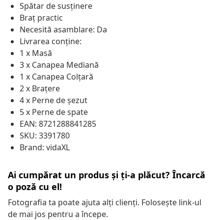
Spătar de susținere
Braț practic
Necesită asamblare: Da
Livrarea conține:
1 x Masă
3 x Canapea Mediană
1 x Canapea Colțară
2 x Brațere
4 x Perne de șezut
5 x Perne de spate
EAN: 8721288841285
SKU: 3391780
Brand: vidaXL
Ai cumpărat un produs și ți-a plăcut? Încarcă
o poză cu el!
Fotografia ta poate ajuta alți clienți. Folosește link-ul
de mai jos pentru a începe.