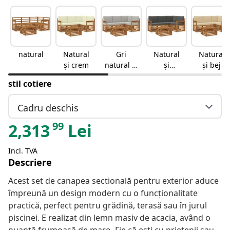
natural
Natural
Gri
Natural
Natural
și crem
natural și
și
și bej
deschis
antracit
stil cotiere
Cadru deschis
99
2,313
Lei
Incl. TVA
Descriere
Acest set de canapea sectională pentru exterior aduce
împreună un design modern cu o funcționalitate
practică, perfect pentru grădină, terasă sau în jurul
piscinei. E realizat din lemn masiv de acacia, având o