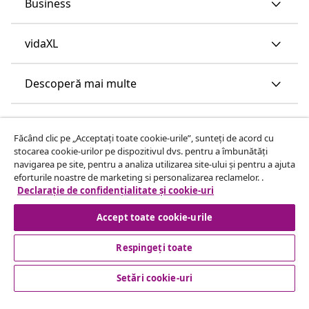
Business
vidaXL
Descoperă mai multe
Făcând clic pe „Acceptați toate cookie-urile”, sunteți de acord cu
stocarea cookie-urilor pe dispozitivul dvs. pentru a îmbunătăți
navigarea pe site, pentru a analiza utilizarea site-ului și pentru a ajuta
eforturile noastre de marketing si personalizarea reclamelor. .
Declarație de confidențialitate și cookie-uri
Accept toate cookie-urile
Respingeți toate
Setări cookie-uri
© 2008-2026 vidaXL www.vidaxl.ro este pagina de internet a
vidaXL Marketplace Europe B.V.