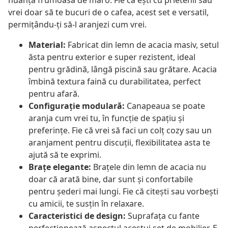
nuanță frumoasă de maro. Fie că ești cu prietenii sau
vrei doar să te bucuri de o cafea, acest set e versatil,
permițându-ți să-l aranjezi cum vrei.
Material:
Fabricat din lemn de acacia masiv, setul
ăsta pentru exterior e super rezistent, ideal
pentru grădină, lângă piscină sau grătare. Acacia
îmbină textura faină cu durabilitatea, perfect
pentru afară.
Configurație modulară:
Canapeaua se poate
aranja cum vrei tu, în funcție de spațiu și
preferințe. Fie că vrei să faci un colț cozy sau un
aranjament pentru discuții, flexibilitatea asta te
ajută să te exprimi.
Brațe elegante:
Brațele din lemn de acacia nu
doar că arată bine, dar sunt și confortabile
pentru șederi mai lungi. Fie că citești sau vorbești
cu amicii, te susțin în relaxare.
Caracteristici de design:
Suprafața cu fante