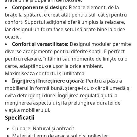
arată bine și după ani de folosire.
Componente și design:
Fiecare element, de la
brațe la spătare, e creat atât pentru stil, cât și pentru
confort. Suportul adițional oferă un plus la relaxare,
iar designul uniform face setul să arate bine la orice
ocazie.
Confort și versatilitate:
Designul modular permite
diverse aranjamente pentru diferite spații. E perfect
pentru relaxare, întâlniri sau momente de liniște cu o
carte, adaptându-se ușor la orice ambient.
Maximisează confortul și utilitatea.
Îngrijire și întreținere ușoară:
Pentru a păstra
mobilierul în formă bună, șterge-l cu o cârpă umedă și
evită detergenții dure. Îngrijirea regulată ajută la
menținerea aspectului și la prelungirea duratei de
viață a mobilierului.
Specificații
Culoare: Natural și antracit
Material: Lemn de acacia solid și poliester