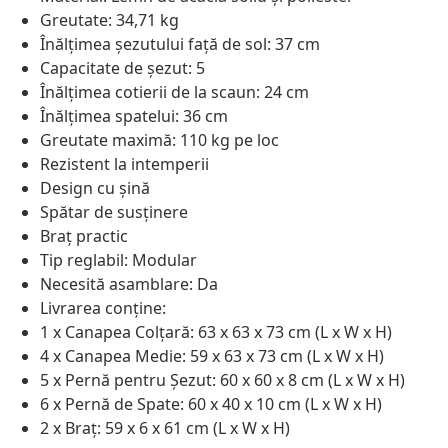
Greutate: 34,71 kg
Înălțimea șezutului față de sol: 37 cm
Capacitate de șezut: 5
Înălțimea cotierii de la scaun: 24 cm
Înălțimea spatelui: 36 cm
Greutate maximă: 110 kg pe loc
Rezistent la intemperii
Design cu șină
Spătar de susținere
Braț practic
Tip reglabil: Modular
Necesită asamblare: Da
Livrarea conține:
1 x Canapea Colțară: 63 x 63 x 73 cm (L x W x H)
4 x Canapea Medie: 59 x 63 x 73 cm (L x W x H)
5 x Pernă pentru Șezut: 60 x 60 x 8 cm (L x W x H)
6 x Pernă de Spate: 60 x 40 x 10 cm (L x W x H)
2 x Braț: 59 x 6 x 61 cm (L x W x H)