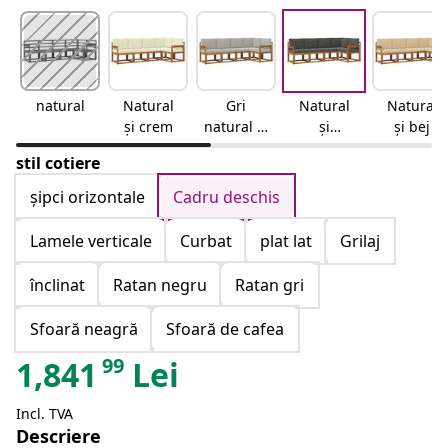
natural
Natural
Gri
Natural
Natural
și crem
natural și
și
și bej
deschis
antracit
stil cotiere
șipci orizontale
Cadru deschis
Lamele verticale
Curbat
plat lat
Grilaj
înclinat
Ratan negru
Ratan gri
Sfoară neagră
Sfoară de cafea
99
1,841
Lei
Incl. TVA
Descriere