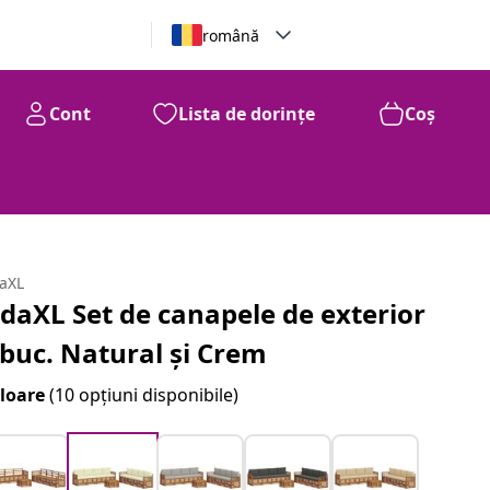
română
Cont
Lista de dorințe
Coș
daXL
idaXL Set de canapele de exterior
 buc. Natural și Crem
loare
(10 opțiuni disponibile)