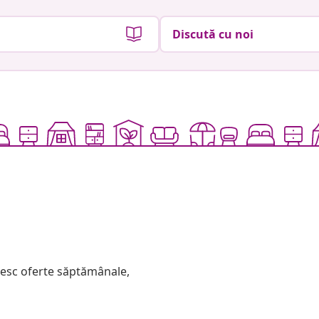
Discută cu noi
mesc oferte săptămânale,