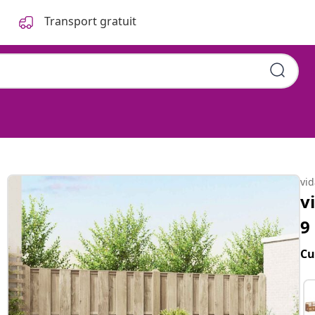
Transport gratuit
vi
v
9
Cu