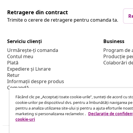
Retragere din contract
R
Trimite o cerere de retragere pentru comanda ta.
Serviciu clienți
Business
Urmărește-ți comanda
Program de a
Contul meu
Producție pe
Plată
Colaborări d
Expediere și Livrare
Retur
Informații despre produs
Comandă
Făcând clic pe „Acceptați toate cookie-urile”, sunteți de acord cu s
cookie-urilor pe dispozitivul dvs. pentru a îmbunătăți navigarea pe 
pentru a analiza utilizarea site-ului și pentru a ajuta eforturile noas
marketing si personalizarea reclamelor. .
Declarație de confidenț
cookie-uri