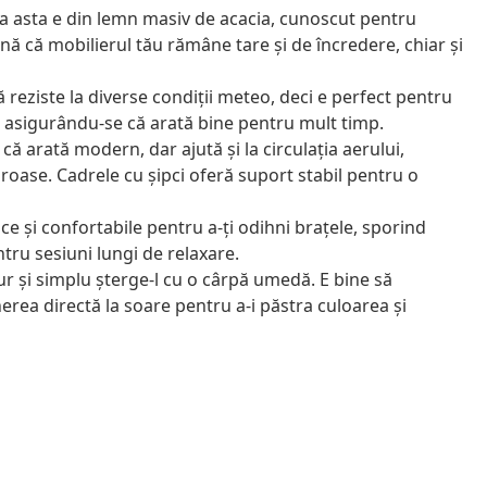
asta e din lemn masiv de acacia, cunoscut pentru
mnă că mobilierul tău rămâne tare și de încredere, chiar și
 reziste la diverse condiții meteo, deci e perfect pentru
e, asigurându-se că arată bine pentru mult timp.
că arată modern, dar ajută și la circulația aerului,
uroase. Cadrele cu șipci oferă suport stabil pentru o
ce și confortabile pentru a-ți odihni brațele, sporind
ntru sesiuni lungi de relaxare.
ur și simplu șterge-l cu o cârpă umedă. E bine să
nerea directă la soare pentru a-i păstra culoarea și