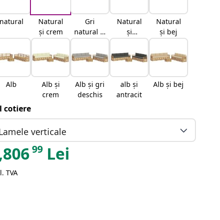
natural
Natural
Gri
Natural
Natural
și crem
natural și
și
și bej
deschis
antracit
Alb
Alb și
Alb și gri
alb și
Alb și bej
crem
deschis
antracit
il cotiere
Lamele verticale
99
,806
Lei
l. TVA