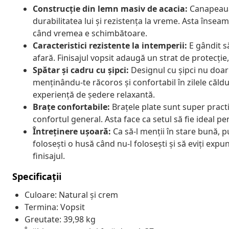
Construcție din lemn masiv de acacia:
Canapeaua 
durabilitatea lui și rezistența la vreme. Asta însea
când vremea e schimbătoare.
Caracteristici rezistente la intemperii:
E gândit să
afară. Finisajul vopsit adaugă un strat de protecți
Spătar și cadru cu șipci:
Designul cu șipci nu doar 
menținându-te răcoros și confortabil în zilele căld
experiență de ședere relaxantă.
Brațe confortabile:
Brațele plate sunt super practi
confortul general. Asta face ca setul să fie ideal pe
Întreținere ușoară:
Ca să-l menții în stare bună, p
folosești o husă când nu-l folosești și să eviți expu
finisajul.
Specificații
Culoare: Natural și crem
Termina: Vopsit
Greutate: 39,98 kg