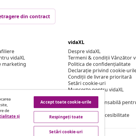
etragere din contract
vidaXL
filiere
Despre vidaXL
ntru vidaXL
Termeni & condiții Vânzător 
e marketing
Politica de confidențialitate
Declarație privind cookie-uril
Condiții de livrare prioritară
Setări cookie-uri
Muncește pentru vidaXL
Securitate
tocarea
Persoană responsabilă pentr
Accept toate cookie-urile
site,
Politica de EPR
tre de
Declarație de accesibilitate
ialitate și
Respingeți toate
Setări cookie-uri