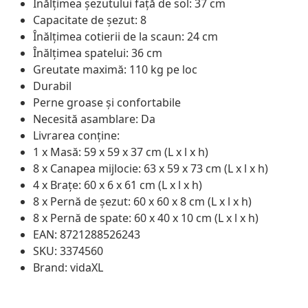
Înălțimea șezutului față de sol: 37 cm
Capacitate de șezut: 8
Înălțimea cotierii de la scaun: 24 cm
Înălțimea spatelui: 36 cm
Greutate maximă: 110 kg pe loc
Durabil
Perne groase și confortabile
Necesită asamblare: Da
Livrarea conține:
1 x Masă: 59 x 59 x 37 cm (L x l x h)
8 x Canapea mijlocie: 63 x 59 x 73 cm (L x l x h)
4 x Brațe: 60 x 6 x 61 cm (L x l x h)
8 x Pernă de șezut: 60 x 60 x 8 cm (L x l x h)
8 x Pernă de spate: 60 x 40 x 10 cm (L x l x h)
EAN: 8721288526243
SKU: 3374560
Brand: vidaXL