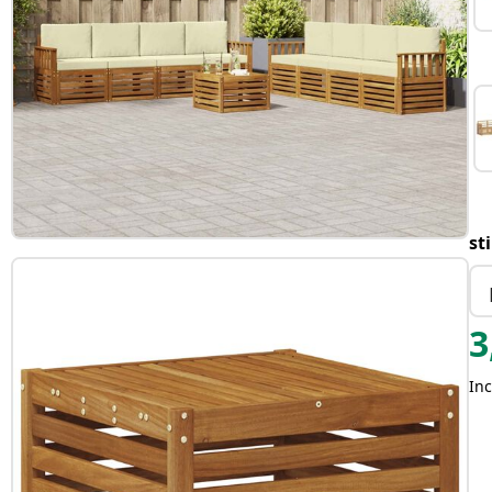
st
3
Inc