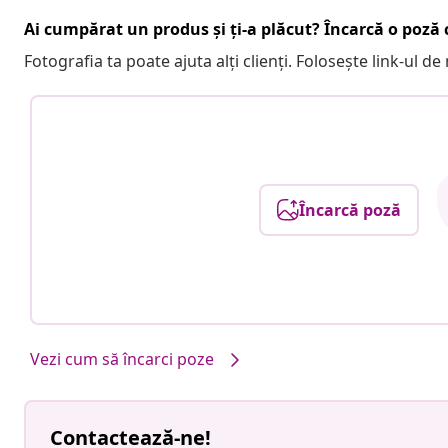
Ai cumpărat un produs și ți-a plăcut? Încarcă o poză c
Fotografia ta poate ajuta alți clienți. Folosește link-ul d
Încarcă poză
Vezi cum să încarci poze
Contactează-ne!