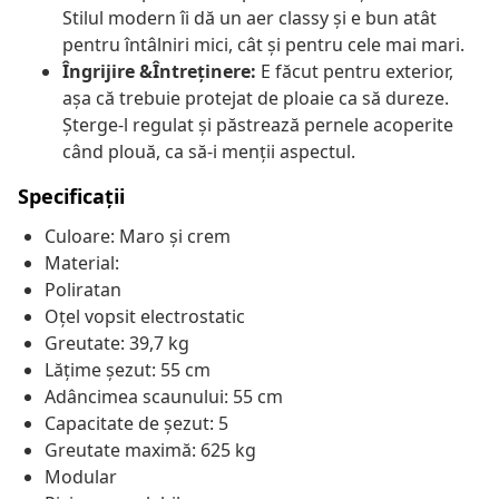
Stilul modern îi dă un aer classy și e bun atât
pentru întâlniri mici, cât și pentru cele mai mari.
Îngrijire &Întreținere:
E făcut pentru exterior,
așa că trebuie protejat de ploaie ca să dureze.
Șterge-l regulat și păstrează pernele acoperite
când plouă, ca să-i menții aspectul.
Specificații
Culoare: Maro și crem
Material:
Poliratan
Oțel vopsit electrostatic
Greutate: 39,7 kg
Lățime șezut: 55 cm
Adâncimea scaunului: 55 cm
Capacitate de șezut: 5
Greutate maximă: 625 kg
Modular