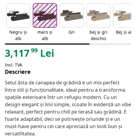
Negru și
maro și
Gri
bej și gri
Bej și alb
alb
alb
deschis
99
3,117
Lei
Incl. TVA
Descriere
Setul ăsta de canapea de grădină e un mix perfect
între stil și funcționalitate, ideal pentru a transforma
spațiile exterioare într-un refugiu modern. Cu un
design elegant și linii simple, scoate în evidență un vibe
relaxant, perfect pentru chill pe terasă sau grădină. E
foarte adaptabil, deci se potrivește oriunde și e un
must-have pentru cei care apreciază un look bun și
versatilitatea.