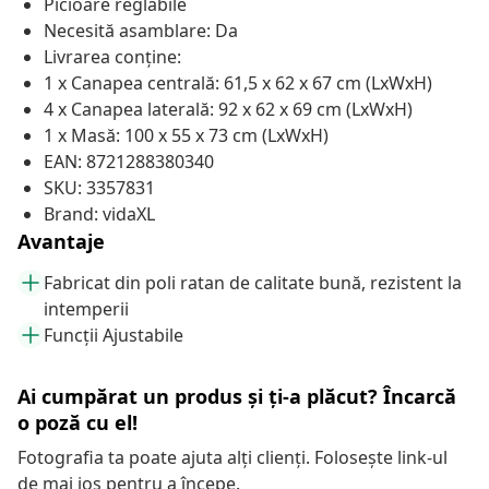
Picioare reglabile
Necesită asamblare: Da
Livrarea conține:
1 x Canapea centrală: 61,5 x 62 x 67 cm (LxWxH)
4 x Canapea laterală: 92 x 62 x 69 cm (LxWxH)
1 x Masă: 100 x 55 x 73 cm (LxWxH)
EAN: 8721288380340
SKU: 3357831
Brand: vidaXL
Avantaje
Fabricat din poli ratan de calitate bună, rezistent la
intemperii
Funcții Ajustabile
Ai cumpărat un produs și ți-a plăcut? Încarcă
o poză cu el!
Fotografia ta poate ajuta alți clienți. Folosește link-ul
de mai jos pentru a începe.