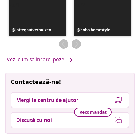
Postare
lottegaatverhuizen
Postare
boho.homestyle
publicată
publicată
de
de
Vezi cum să încarci poze
Contactează-ne!
Mergi la centru de ajutor
Recomandat
Discută cu noi