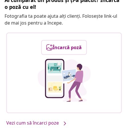
Ai cumpărat un produs și ți-a plăcut? Încarcă
o poză cu el!
Fotografia ta poate ajuta alți clienți. Folosește link-ul
de mai jos pentru a începe.
Încarcă poză
Vezi cum să încarci poze