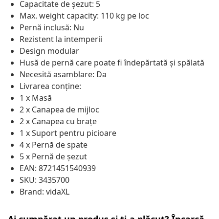
Capacitate de șezut: 5
Max. weight capacity: 110 kg pe loc
Pernă inclusă: Nu
Rezistent la intemperii
Design modular
Husă de pernă care poate fi îndepărtată și spălată
Necesită asamblare: Da
Livrarea conține:
1 x Masă
2 x Canapea de mijloc
2 x Canapea cu brațe
1 x Suport pentru picioare
4 x Pernă de spate
5 x Pernă de șezut
EAN: 8721451540939
SKU: 3435700
Brand: vidaXL