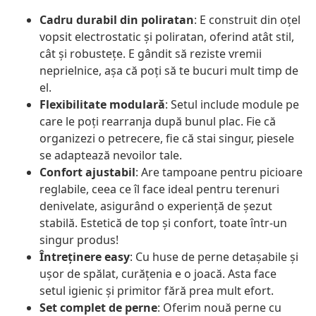
Cadru durabil din poliratan
: E construit din oțel
vopsit electrostatic și poliratan, oferind atât stil,
cât și robustețe. E gândit să reziste vremii
neprielnice, așa că poți să te bucuri mult timp de
el.
Flexibilitate modulară
: Setul include module pe
care le poți rearranja după bunul plac. Fie că
organizezi o petrecere, fie că stai singur, piesele
se adaptează nevoilor tale.
Confort ajustabil
: Are tampoane pentru picioare
reglabile, ceea ce îl face ideal pentru terenuri
denivelate, asigurând o experiență de șezut
stabilă. Estetică de top și confort, toate într-un
singur produs!
Întreținere easy
: Cu huse de perne detașabile și
ușor de spălat, curățenia e o joacă. Asta face
setul igienic și primitor fără prea mult efort.
Set complet de perne
: Oferim nouă perne cu