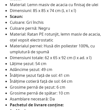
Material: Lemn masiv de acacia cu finisaj de ulei
Dimensiuni: 85 x 85 x 74 cm (L x l x î)
Scaun:
Culoare: Gri închis
Culoare pernă: Negru
Material: Ratan PE rotunjit, lemn masiv de acacia,
oțel vopsit electrostatic
Materialul pernei: Husă din poliester 100%, cu
umplutură de spumă
Dimensiuni totale: 62 x 65 x 92 cm (l x ad. x î)
Lățime șezut: 54 cm
Adâncime șezut: 49 cm
Înălțime șezut față de sol: 41 cm
Înălțime cotieră față de sol: 64 cm
Grosime pernă de șezut: 6 cm
Grosime pernă de spătar: 10 cm
Asamblare necesară: Da
Pachetul de livrare conține: