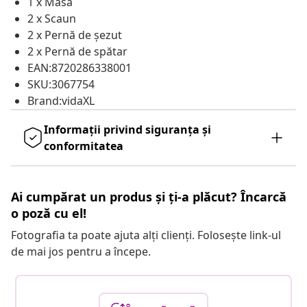
1 x Masă
2 x Scaun
2 x Pernă de șezut
2 x Pernă de spătar
EAN:8720286338001
SKU:3067754
Brand:vidaXL
Informații privind siguranța și
conformitatea
Ai cumpărat un produs și ți-a plăcut? Încarcă
o poză cu el!
Fotografia ta poate ajuta alți clienți. Folosește link-ul
de mai jos pentru a începe.