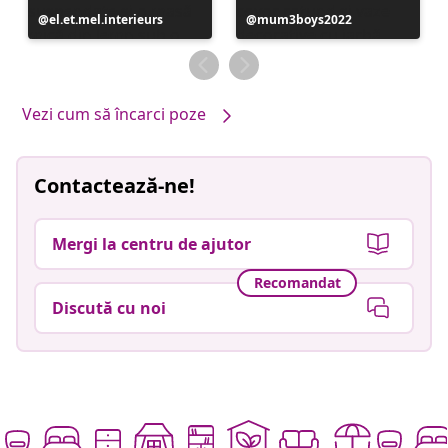
Postare
el.et.mel.interieurs
Postare
mum3boys2022
publicată
publicată
de
de
Vezi cum să încarci poze
Contactează-ne!
Mergi la centru de ajutor
Recomandat
Discută cu noi