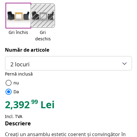
Gri închis
Gri
deschis
Număr de articole
2 locuri
Pernă inclusă
radio_button_unchecked
nu
radio_button_checked
Da
99
2,392
Lei
Incl. TVA
Descriere
Creați un ansamblu estetic coerent și convingător în