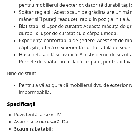
pentru mobilierul de exterior, datorită durabilității 
Spătar reglabil: Acest scaun de grădină are un mâne
mâner și îl puteți readuceți rapid în poziția inițială.
Blat stabil și ușor de curățat: Această măsuță de g
durabil și ușor de curățat cu o cârpă umedă.
Experiență confortabilă de ședere: Acest set de mo
căptușite, oferă o experiență confortabilă de ședer
Husă detașabilă și lavabilă: Aceste perne de șezut 
Pernele de spătar au o clapă la spate, pentru o fix
Bine de știut:
Pentru a vă asigura că mobilierul dvs. de exterior
impermeabilă.
Specificații
Rezistentă la raze UV
Asamblare necesară: Da
Scaun rabatabil: