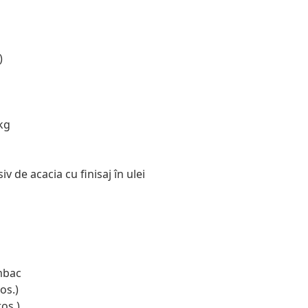
)
kg
v de acacia cu finisaj în ulei
mbac
os.)
os.)