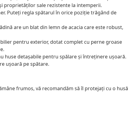
și proprietăților sale rezistente la intemperii.
r. Puteți regla spătarul în orice poziție trăgând de
rădină are un blat din lemn de acacia care este robust,
bilier pentru exterior, dotat complet cu perne groase
e.
au huse detașabile pentru spălare și întreținere ușoară.
are ușoară pe spătare.
 rămâne frumos, vă recomandăm să îl protejați cu o husă