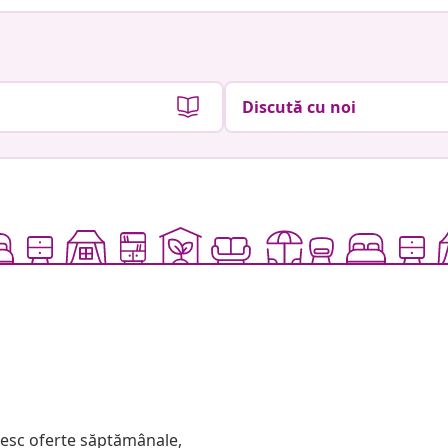
Discută cu noi
mesc oferte săptămânale,