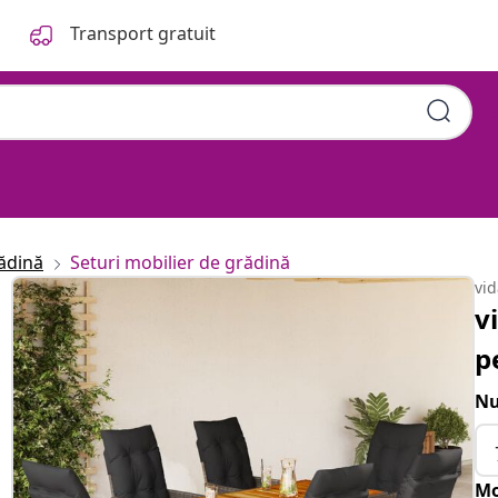
Transport gratuit
ădină
Seturi mobilier de grădină
vi
v
p
Nu
Mo