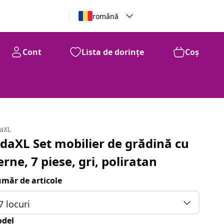
română
Cont
Lista de dorințe
Coș
daXL
idaXL Set mobilier de grădină cu
erne, 7 piese, gri, poliratan
măr de articole
7 locuri
del