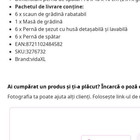
Pachetul de livrare conține:
6 x scaun de grădină rabatabil
1 x Masă de grădină
6 x Pernă de șezut cu husă detașabilă și lavabilă
6 x Pernă de spătar
EAN:8721102484582
SKU:3276732
Brand:vidaXL
Ai cumpărat un produs și ți-a plăcut? Încarcă o poză c
Fotografia ta poate ajuta alți clienți. Folosește link-ul d