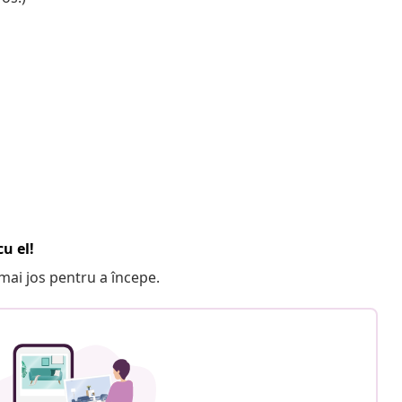
u el!
e mai jos pentru a începe.