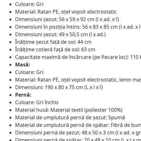
Culoare: Gri
Material: Ratan PE, oțel vopsit electrostatic
Dimensiuni șezut: 56 x 59 x 92 cm (l x ad. x î)
Dimensiuni în poziția întins: 56 x 83 x 85 cm (l x ad. x î
Dimensiuni șezut: 49 x 50,5 cm (l x ad.)
Înălțime șezut față de sol: 44 cm
Înălțime cotieră față de sol: 63 cm
Capacitate maximă de încărcare (pe fiecare loc): 110 
Masă:
Culoare: Gri
Material: Ratan PE, oțel vopsit electrostatic, lemn masi
Dimensiuni: 190 x 80 x 75 cm (L x l x î)
Pernă:
Culoare: Gri închis
Material husă: Material textil (poliester 100%)
Material de umplutură pernă de șezut: Spumă
Material de umplutură pernă de spătar: Fibră de bu
Dimensiuni pernă de șezut: 48 x 50 x 3 cm (l x ad. x gr
Dimensiuni pernă de spătar: 70 x 48 x 10 cm (L x l x gr