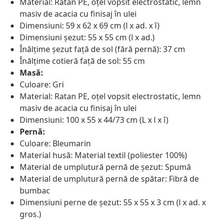
Material: Ratan PE, oțel vopsit electrostatic, lemn
masiv de acacia cu finisaj în ulei
Dimensiuni: 59 x 62 x 69 cm (l x ad. x î)
Dimensiuni șezut: 55 x 55 cm (l x ad.)
Înălțime șezut față de sol (fără pernă): 37 cm
Înălțime cotieră față de sol: 55 cm
Masă:
Culoare: Gri
Material: Ratan PE, oțel vopsit electrostatic, lemn
masiv de acacia cu finisaj în ulei
Dimensiuni: 100 x 55 x 44/73 cm (L x l x î)
Pernă:
Culoare: Bleumarin
Material husă: Material textil (poliester 100%)
Material de umplutură pernă de șezut: Spumă
Material de umplutură pernă de spătar: Fibră de
bumbac
Dimensiuni perne de șezut: 55 x 55 x 3 cm (l x ad. x
gros.)