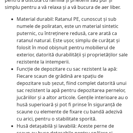
pentru a discuta cu familia și prietenii sau pur și
simplu pentru a vă relaxa și a vă bucura de aer liber.
Material durabil: Ratanul PE, cunoscut și sub
numele de poliratan, este un material sintetic
puternic, cu întreținere redusă, care arată ca
ratanul natural. Este ușor, simplu de curățat și
folosit în mod obișnuit pentru mobilierul de
exterior, datorită durabilității și proprietăților sale
rezistente la intemperii.
Funcție de depozitare cu sac rezistent la apă:
Fiecare scaun de grădină are spațiu de
depozitare sub șezut, fiind complet datorită unui
sac rezistent la apă pentru depozitarea pernelor,
jucăriilor și a altor articole. Gențile interioare au o
husă superioară și pot fi prinse în siguranță de
scaune cu elemente de fixare cu bandă adezivă
cu arici, pentru o stabilitate sporită.
Husă detașabilă și lavabilă: Aceste perne de