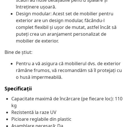
scaun au huse detașabile pentru spălare și
întreținere ușoară.
Design modular: Acest set de mobilier pentru
exterior are un design modular, făcându-l
complet flexibil și ușor de mutat, astfel încât să
puteți crea un aranjament personalizat de
mobilier de exterior.
Bine de știut:
Pentru a vă asigura că mobilierul dvs. de exterior
rămâne frumos, vă recomandăm să îl protejați cu
o husă impermeabilă.
Specificații
Capacitate maximă de încărcare (pe fiecare loc): 110
kg
Rezistentă la raze UV
Picioare reglabile din plastic
Asamblare necesară: Da