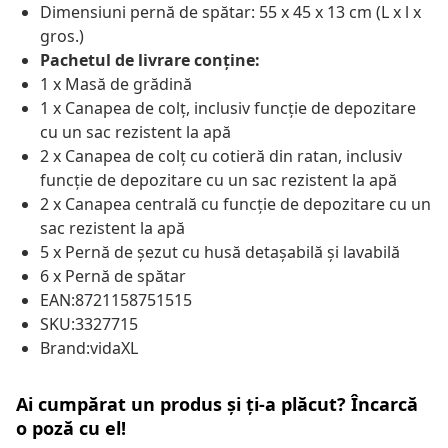
Dimensiuni pernă de spătar: 55 x 45 x 13 cm (L x l x
gros.)
Pachetul de livrare conține:
1 x Masă de grădină
1 x Canapea de colț, inclusiv funcție de depozitare
cu un sac rezistent la apă
2 x Canapea de colț cu cotieră din ratan, inclusiv
funcție de depozitare cu un sac rezistent la apă
2 x Canapea centrală cu funcție de depozitare cu un
sac rezistent la apă
5 x Pernă de șezut cu husă detașabilă și lavabilă
6 x Pernă de spătar
EAN:8721158751515
SKU:3327715
Brand:vidaXL
Ai cumpărat un produs și ți-a plăcut? Încarcă
o poză cu el!