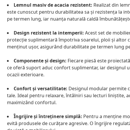
Lemnul masiv de acacia rezistent:
Realizat din lemn
este cunoscut pentru durabilitatea sa și rezistența la in
pe termen lung, iar nuanța naturală caldă îmbunătățește
Design rezistent la intemperii:
Acest set de mobilier
protecție suplimentară împotriva soarelui, ploii și altor c
menținut ușor, asigurând durabilitate pe termen lung pe
Componente și design:
Fiecare piesă este proiectată 
ce oferă suport aduc confort suplimentar, iar designul u
ocazii exterioare.
Confort și versatilitate:
Designul modular permite con
tale. Ideal pentru relaxare, întâlniri sau lecturi liniștite,
maximizând confortul.
Îngrijire și întreținere simplă:
Pentru a menține mobi
evită produsele de curățare agresive. O îngrijire regulată