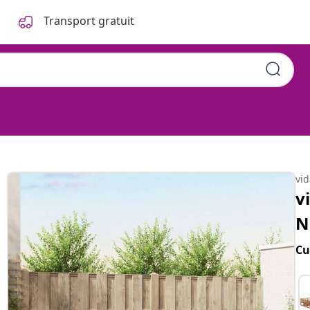
Transport gratuit
vi
v
N
Cu