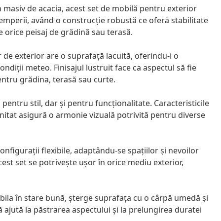
 masiv de acacia, acest set de mobilă pentru exterior
temperii, având o construcție robustă ce oferă stabilitate
 orice peisaj de grădină sau terasă.
 de exterior are o suprafață lacuită, oferindu-i o
ondiții meteo. Finisajul lustruit face ca aspectul să fie
ntru grădina, terasă sau curte.
pentru stil, dar și pentru funcționalitate. Caracteristicile
nitat asigură o armonie vizuală potrivită pentru diverse
figurații flexibile, adaptându-se spațiilor și nevoilor
 acest set se potrivește ușor în orice mediu exterior,
la în stare bună, șterge suprafața cu o cârpă umedă și
 ajută la păstrarea aspectului și la prelungirea duratei