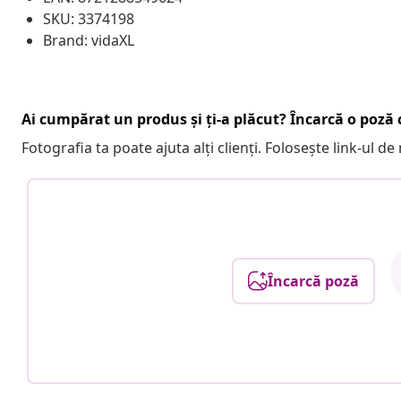
SKU: 3374198
Brand: vidaXL
Ai cumpărat un produs și ți-a plăcut? Încarcă o poză c
Fotografia ta poate ajuta alți clienți. Folosește link-ul d
Încarcă poză