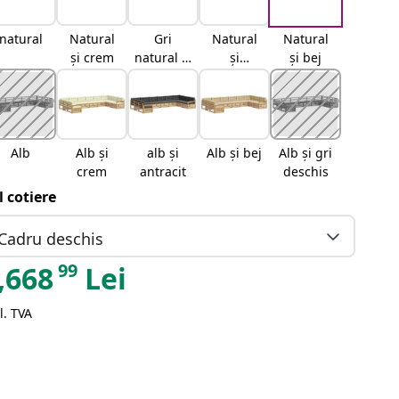
natural
Natural
Gri
Natural
Natural
și crem
natural și
și
și bej
deschis
antracit
Alb
Alb și
alb și
Alb și bej
Alb și gri
crem
antracit
deschis
il cotiere
Cadru deschis
99
,668
Lei
l. TVA