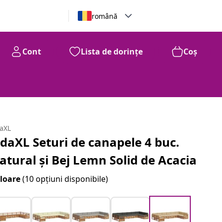
română
Cont
Lista de dorințe
Coș
daXL
idaXL Seturi de canapele 4 buc.
atural și Bej Lemn Solid de Acacia
loare
(10 opțiuni disponibile)