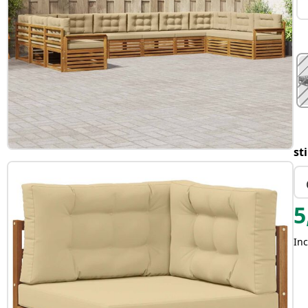
st
5
Inc