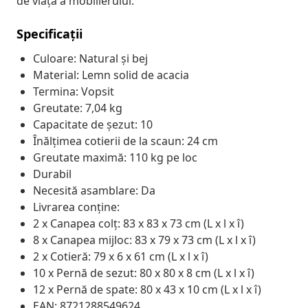
de viață a mobilierului.
Specificații
Culoare: Natural și bej
Material: Lemn solid de acacia
Termina: Vopsit
Greutate: 7,04 kg
Capacitate de șezut: 10
Înălțimea cotierii de la scaun: 24 cm
Greutate maximă: 110 kg pe loc
Durabil
Necesită asamblare: Da
Livrarea conține:
2 x Canapea colț: 83 x 83 x 73 cm (L x l x î)
8 x Canapea mijloc: 83 x 79 x 73 cm (L x l x î)
2 x Cotieră: 79 x 6 x 61 cm (L x l x î)
10 x Pernă de sezut: 80 x 80 x 8 cm (L x l x î)
12 x Pernă de spate: 80 x 43 x 10 cm (L x l x î)
EAN: 8721288549624