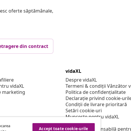
mesc oferte săptămânale,
etragere din contract
vidaXL
filiere
Despre vidaXL
ntru vidaXL
Termeni & condiții Vânzător 
e marketing
Politica de confidențialitate
Declarație privind cookie-uril
Condiții de livrare prioritară
Setări cookie-uri
Muncește pentru vidaXL
Securitate
tocarea
Persoană responsabilă pentr
Accept toate cookie-urile