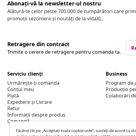
Abonați-vă la newsletter-ul nostru
Alătură-te celor peste 700.000 de cumpărători care pri
promoții sezoniere și noutăți de la vidaXL.
Retragere din contract
R
Trimite o cerere de retragere pentru comanda ta.
Serviciu clienți
Business
Urmărește-ți comanda
Program de a
Contul meu
Producție pe
Plată
Colaborări d
Expediere și Livrare
Retur
Informații despre produs
Comandă
Făcând clic pe „Acceptați toate cookie-urile”, sunteți de acord cu s