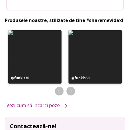
Produsele noastre, stilizate de tine #sharemevidaxl
Postare
funkis30
Postare
funkis30
publicată
publicată
de
de
Vezi cum să încarci poze
Contactează-ne!