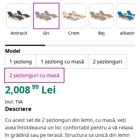
Antracit
Gri
Crem
Bej
albastru
Model
1 șezlong
1 șezlong cu masă
2 șezlonguri
2 șezlonguri cu masă
99
2,008
Lei
Incl. TVA
Descriere
Cu acest set de 2 șezlonguri din lemn, cu masă, veți
avea întotdeauna un loc confortabil pentru a vă relaxa
în grădină sau pe terasă. Structura sa unică din lemn