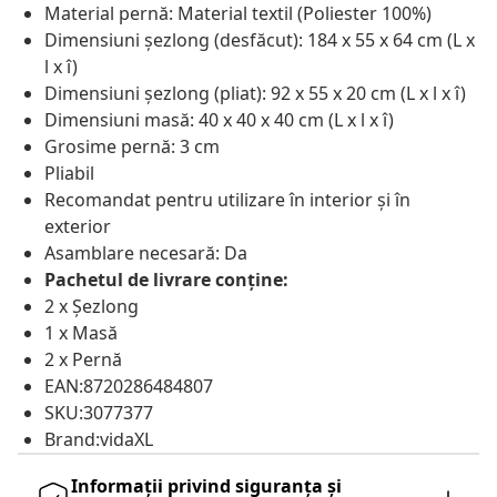
Material pernă: Material textil (Poliester 100%)
Dimensiuni șezlong (desfăcut): 184 x 55 x 64 cm (L x
l x î)
Dimensiuni șezlong (pliat): 92 x 55 x 20 cm (L x l x î)
Dimensiuni masă: 40 x 40 x 40 cm (L x l x î)
Grosime pernă: 3 cm
Pliabil
Recomandat pentru utilizare în interior și în
exterior
Asamblare necesară: Da
Pachetul de livrare conține:
2 x Șezlong
1 x Masă
2 x Pernă
EAN:8720286484807
SKU:3077377
Brand:vidaXL
Informații privind siguranța și