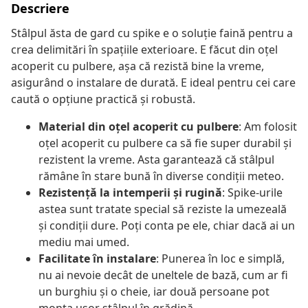
Descriere
Stâlpul ăsta de gard cu spike e o soluție faină pentru a
crea delimitări în spațiile exterioare. E făcut din oțel
acoperit cu pulbere, așa că rezistă bine la vreme,
asigurând o instalare de durată. E ideal pentru cei care
caută o opțiune practică și robustă.
Material din oțel acoperit cu pulbere
: Am folosit
oțel acoperit cu pulbere ca să fie super durabil și
rezistent la vreme. Asta garantează că stâlpul
rămâne în stare bună în diverse condiții meteo.
Rezistență la intemperii și rugină
: Spike-urile
astea sunt tratate special să reziste la umezeală
și condiții dure. Poți conta pe ele, chiar dacă ai un
mediu mai umed.
Facilitate în instalare
: Punerea în loc e simplă,
nu ai nevoie decât de uneltele de bază, cum ar fi
un burghiu și o cheie, iar două persoane pot