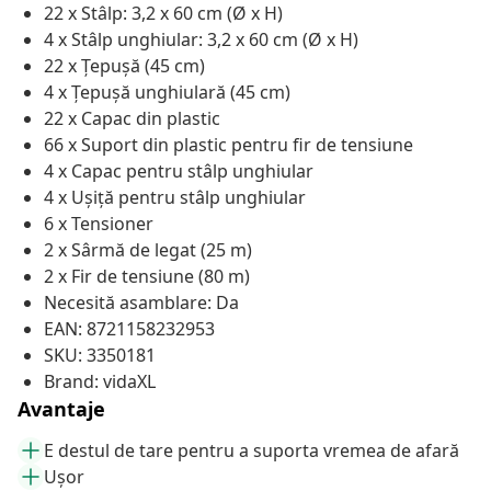
22 x Stâlp: 3,2 x 60 cm (Ø x H)
4 x Stâlp unghiular: 3,2 x 60 cm (Ø x H)
22 x Țepușă (45 cm)
4 x Țepușă unghiulară (45 cm)
22 x Capac din plastic
66 x Suport din plastic pentru fir de tensiune
4 x Capac pentru stâlp unghiular
4 x Ușiță pentru stâlp unghiular
6 x Tensioner
2 x Sârmă de legat (25 m)
2 x Fir de tensiune (80 m)
Necesită asamblare: Da
EAN: 8721158232953
SKU: 3350181
Brand: vidaXL
Avantaje
E destul de tare pentru a suporta vremea de afară
Ușor