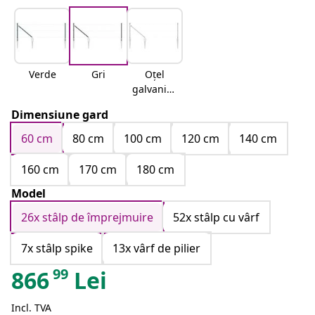
Verde
Gri
Oțel
galvaniza
t
Dimensiune gard
60 cm
80 cm
100 cm
120 cm
140 cm
160 cm
170 cm
180 cm
Model
26x stâlp de împrejmuire
52x stâlp cu vârf
7x stâlp spike
13x vârf de pilier
99
866
Lei
Incl. TVA