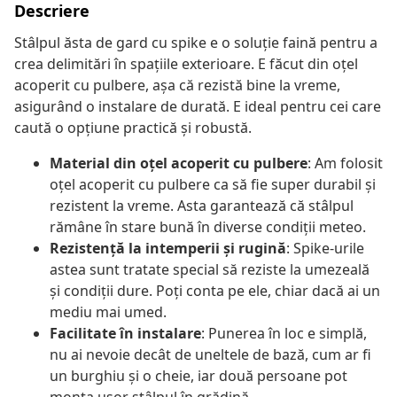
Descriere
Stâlpul ăsta de gard cu spike e o soluție faină pentru a
crea delimitări în spațiile exterioare. E făcut din oțel
acoperit cu pulbere, așa că rezistă bine la vreme,
asigurând o instalare de durată. E ideal pentru cei care
caută o opțiune practică și robustă.
Material din oțel acoperit cu pulbere
: Am folosit
oțel acoperit cu pulbere ca să fie super durabil și
rezistent la vreme. Asta garantează că stâlpul
rămâne în stare bună în diverse condiții meteo.
Rezistență la intemperii și rugină
: Spike-urile
astea sunt tratate special să reziste la umezeală
și condiții dure. Poți conta pe ele, chiar dacă ai un
mediu mai umed.
Facilitate în instalare
: Punerea în loc e simplă,
nu ai nevoie decât de uneltele de bază, cum ar fi
un burghiu și o cheie, iar două persoane pot