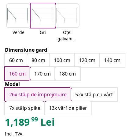
Verde
Gri
Oțel
galvaniza
t
Dimensiune gard
60 cm
80 cm
100 cm
120 cm
140 cm
160 cm
170 cm
180 cm
Model
26x stâlp de împrejmuire
52x stâlp cu vârf
7x stâlp spike
13x vârf de pilier
99
1,189
Lei
Incl. TVA