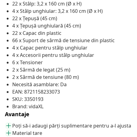
22 x Stâlp: 3,2 x 160 cm (Ø x H)
4 x Stâlp unghiular: 3,2 x 160 cm (Ø x H)
22 x Țepușă (45 cm)
4 x Țepușă unghiulară (45 cm)
22 x Capac din plastic
66 x Suport de sârmă de tensiune din plastic
4 x Capac pentru stâlp unghiular
4 x Accesorii pentru stâlp unghiular
6 x Tensioner
2 x Sârmă de legat (25 m)
2 x Sârmă de tensiune (80 m)
Necesită asamblare: Da
EAN: 8721158233073
SKU: 3350193
Brand: vidaXL
Avantaje
Poți să-i adaugi părți suplimentare pentru a-l ajusta
Material tare