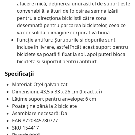
afacere mică, deținerea unui astfel de suport este
convenabilă, alături de folosirea semnalizării
pentru a direcționa bicicliștii către zona
desemnată pentru parcarea bicicletelor, ceea ce
va consolida o imagine corporativă bună.
Funcție antifurt: Șuruburile și dopurile sunt
incluse în livrare, astfel încât acest suport pentru
biciclete să poată fi fixat la sol, apoi puteți bloca
bicicleta și suportul pentru antifurt.
Specificații
Material: Oțel galvanizat
Dimensiuni: 43,5 x 33 x 26 cm (l x ad. x î)
Lățime suport pentru anvelope: 6 cm
Poate ține până la 2 biciclete
Asamblare necesară: Da
EAN:8720845780777
SKU:154417