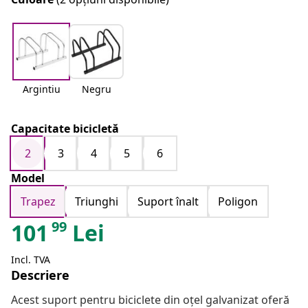
Argintiu
Negru
Capacitate bicicletă
2
3
4
5
6
Model
Trapez
Triunghi
Suport înalt
Poligon
99
101
Lei
Incl. TVA
Descriere
Acest suport pentru biciclete din oțel galvanizat oferă