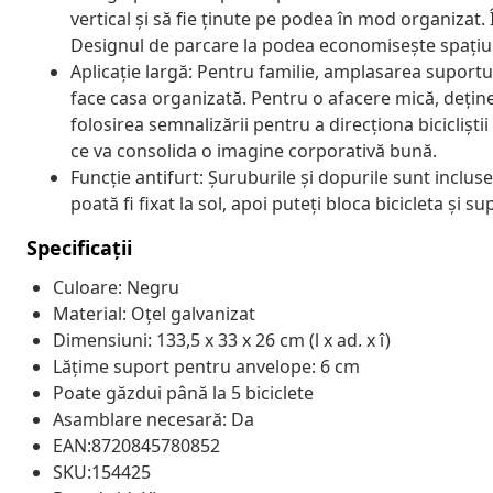
vertical și să fie ținute pe podea în mod organizat. 
Designul de parcare la podea economisește spațiu înt
Aplicație largă: Pentru familie, amplasarea suportu
face casa organizată. Pentru o afacere mică, deține
folosirea semnalizării pentru a direcționa biciclișt
ce va consolida o imagine corporativă bună.
Funcție antifurt: Șuruburile și dopurile sunt incluse 
poată fi fixat la sol, apoi puteți bloca bicicleta și s
Specificații
Culoare: Negru
Material: Oțel galvanizat
Dimensiuni: 133,5 x 33 x 26 cm (l x ad. x î)
Lățime suport pentru anvelope: 6 cm
Poate găzdui până la 5 biciclete
Asamblare necesară: Da
EAN:8720845780852
SKU:154425