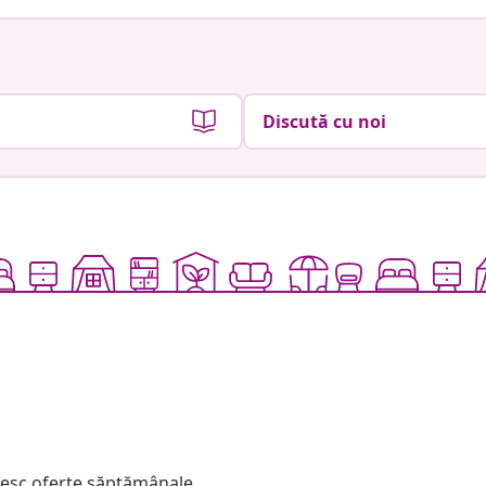
Discută cu noi
mesc oferte săptămânale,