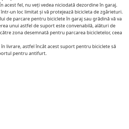
În acest fel, nu veți vedea niciodată dezordine în garaj.
r-un loc limitat și vă protejează bicicleta de zgârieturi.
lui de parcare pentru biciclete în garaj sau grădină vă va
rea unui astfel de suport este convenabilă, alături de
ii către zona desemnată pentru parcarea bicicletelor, ceea
în livrare, astfel încât acest suport pentru biciclete să
uportul pentru antifurt.