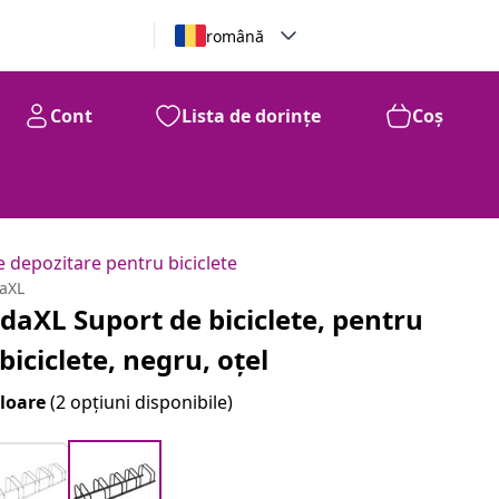
română
Cont
Lista de dorințe
Coș
de depozitare pentru biciclete
daXL
idaXL Suport de biciclete, pentru
 biciclete, negru, oțel
loare
(2 opțiuni disponibile)