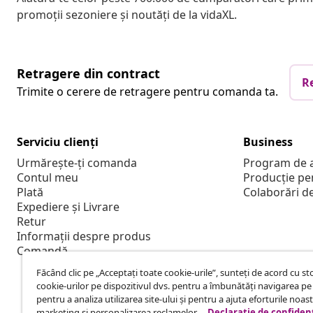
promoții sezoniere și noutăți de la vidaXL.
Retragere din contract
R
Trimite o cerere de retragere pentru comanda ta.
Serviciu clienți
Business
Urmărește-ți comanda
Program de a
Contul meu
Producție pe
Plată
Colaborări d
Expediere și Livrare
Retur
Informații despre produs
Comandă
Făcând clic pe „Acceptați toate cookie-urile”, sunteți de acord cu s
cookie-urilor pe dispozitivul dvs. pentru a îmbunătăți navigarea pe 
pentru a analiza utilizarea site-ului și pentru a ajuta eforturile noas
marketing si personalizarea reclamelor. .
Declarație de confidenț