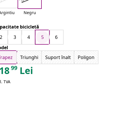
Argintiu
Negru
pacitate bicicletă
2
3
4
5
6
del
Trapez
Triunghi
Suport înalt
Poligon
99
18
Lei
l. TVA