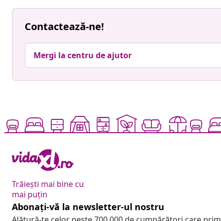
Contactează-ne!
Mergi la centru de ajutor
Trăiești mai bine cu
mai puțin
Abonați-vă la newsletter-ul nostru
Alătură-te celor peste 700.000 de cumpărători care pri