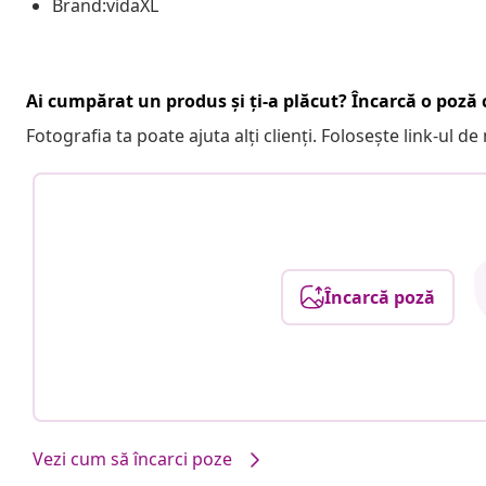
Brand:vidaXL
Ai cumpărat un produs și ți-a plăcut? Încarcă o poză c
Fotografia ta poate ajuta alți clienți. Folosește link-ul d
Încarcă poză
Vezi cum să încarci poze