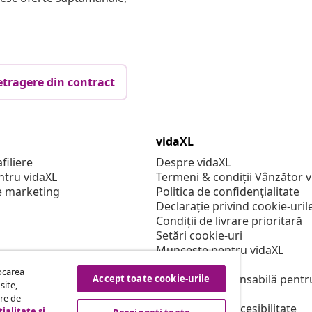
etragere din contract
vidaXL
filiere
Despre vidaXL
ntru vidaXL
Termeni & condiții Vânzător 
e marketing
Politica de confidențialitate
Declarație privind cookie-uril
Condiții de livrare prioritară
Setări cookie-uri
Muncește pentru vidaXL
Securitate
tocarea
Persoană responsabilă pentr
Accept toate cookie-urile
site,
Politica de EPR
tre de
Declarație de accesibilitate
ialitate și