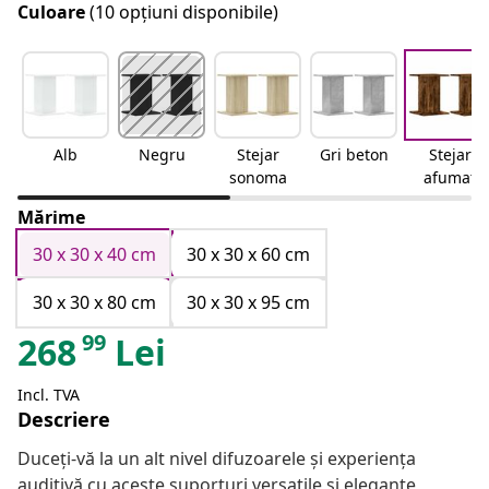
Culoare
(10 opțiuni disponibile)
Alb
Negru
Stejar
Gri beton
Stejar
sonoma
afumat
Mărime
30 x 30 x 40 cm
30 x 30 x 60 cm
30 x 30 x 80 cm
30 x 30 x 95 cm
99
268
Lei
Incl. TVA
Descriere
Duceți-vă la un alt nivel difuzoarele și experiența
auditivă cu aceste suporturi versatile și elegante