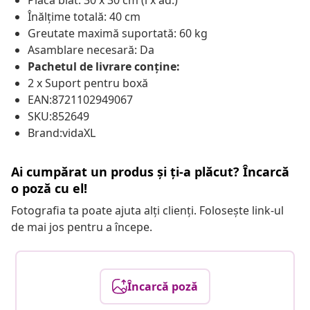
Placă blat: 30 x 30 cm (l x ad.)
Înălțime totală: 40 cm
Greutate maximă suportată: 60 kg
Asamblare necesară: Da
Pachetul de livrare conține:
2 x Suport pentru boxă
EAN:8721102949067
SKU:852649
Brand:vidaXL
Ai cumpărat un produs și ți-a plăcut? Încarcă
o poză cu el!
Fotografia ta poate ajuta alți clienți. Folosește link-ul
de mai jos pentru a începe.
Încarcă poză