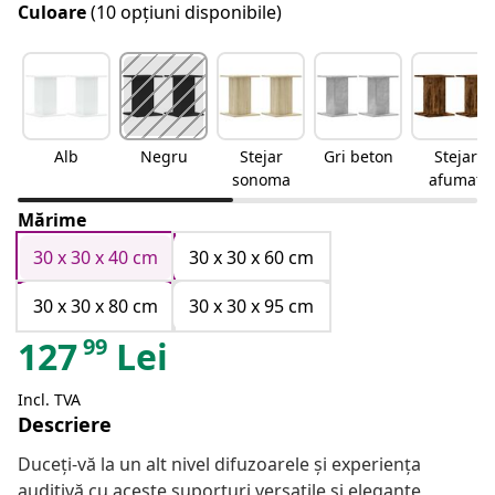
Culoare
(10 opțiuni disponibile)
Alb
Negru
Stejar
Gri beton
Stejar
sonoma
afumat
Mărime
30 x 30 x 40 cm
30 x 30 x 60 cm
30 x 30 x 80 cm
30 x 30 x 95 cm
99
127
Lei
Incl. TVA
Descriere
Duceți-vă la un alt nivel difuzoarele și experiența
auditivă cu aceste suporturi versatile și elegante