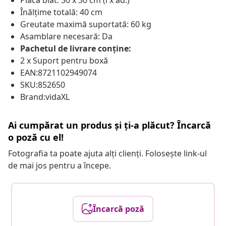
Placă blat: 30 x 30 cm (l x ad.)
Înălțime totală: 40 cm
Greutate maximă suportată: 60 kg
Asamblare necesară: Da
Pachetul de livrare conține:
2 x Suport pentru boxă
EAN:8721102949074
SKU:852650
Brand:vidaXL
Ai cumpărat un produs și ți-a plăcut? Încarcă
o poză cu el!
Fotografia ta poate ajuta alți clienți. Folosește link-ul
de mai jos pentru a începe.
Încarcă poză