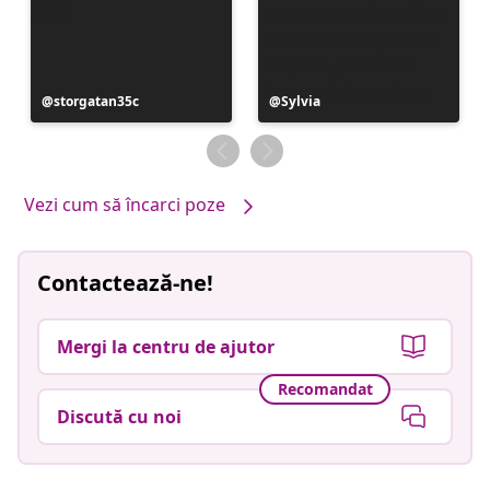
Postare
storgatan35c
Postare
Sylvia
publicată
publicată
de
de
Vezi cum să încarci poze
Contactează-ne!
Mergi la centru de ajutor
Recomandat
Discută cu noi