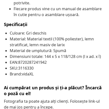
potrivite.
Fiecare produs vine cu un manual de asamblare
în cutie pentru o asamblare ușoară.
Specificații
Culoare: Gri deschis
Material: Material textil (100% poliester), lemn
stratificat, lemn masiv de larix
Material de umplutură: Spumă
Dimensiuni totale: 144 x 5 x 118/128 cm (l x ad. x î)
EAN:8720287241942
SKU:3116330
Brand:vidaXL
Ai cumpărat un produs și ți-a plăcut? Încarcă
o poză cu el!
Fotografia ta poate ajuta alți clienți. Folosește link-ul
de mai jos pentru a începe.