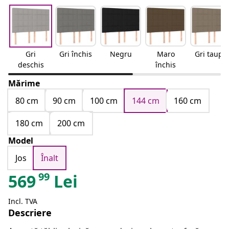
Gri
Gri închis
Negru
Maro
Gri taupe
deschis
închis
Mărime
80 cm
90 cm
100 cm
144 cm
160 cm
180 cm
200 cm
Model
Jos
Înalt
99
569
Lei
Incl. TVA
Descriere