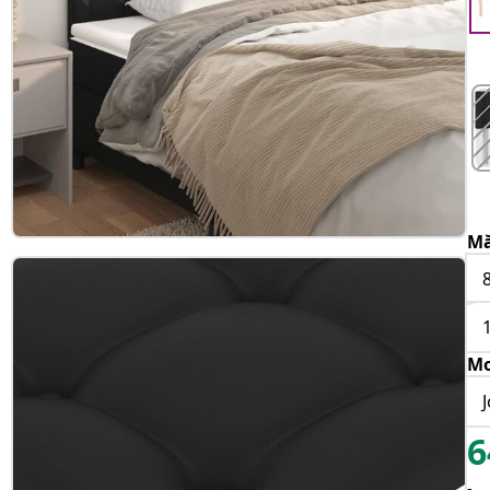
Mă
Mo
6