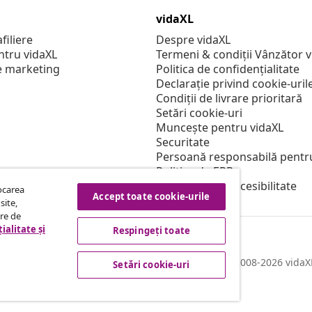
vidaXL
filiere
Despre vidaXL
ntru vidaXL
Termeni & condiții Vânzător 
e marketing
Politica de confidențialitate
Declarație privind cookie-uril
Condiții de livrare prioritară
Setări cookie-uri
Muncește pentru vidaXL
Securitate
Persoană responsabilă pentr
Politica de EPR
Declarație de accesibilitate
tocarea
Accept toate cookie-urile
site,
tre de
ialitate și
Respingeți toate
© 2008-2026 vidaXL
Setări cookie-uri