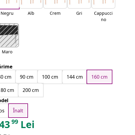
Negru
Alb
Crem
Gri
Cappucci
no
Maro
rime
80 cm
90 cm
100 cm
144 cm
160 cm
180 cm
200 cm
del
Jos
Înalt
99
43
Lei