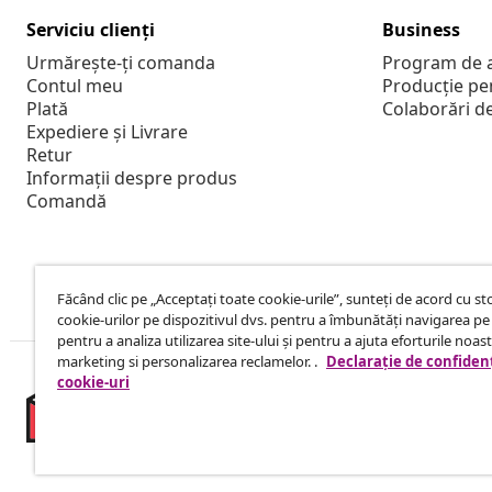
Serviciu clienți
Business
Urmărește-ți comanda
Program de a
Contul meu
Producție pe
Plată
Colaborări d
Expediere și Livrare
Retur
Informații despre produs
Comandă
Făcând clic pe „Acceptați toate cookie-urile”, sunteți de acord cu s
cookie-urilor pe dispozitivul dvs. pentru a îmbunătăți navigarea pe 
pentru a analiza utilizarea site-ului și pentru a ajuta eforturile noas
marketing si personalizarea reclamelor. .
Declarație de confidenț
cookie-uri