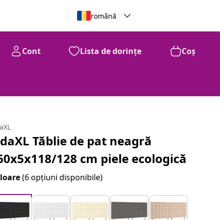
română
Cont
Lista de dorințe
Coș
daXL
idaXL Tăblie de pat neagră
60x5x118/128 cm piele ecologică
loare
(6 opțiuni disponibile)