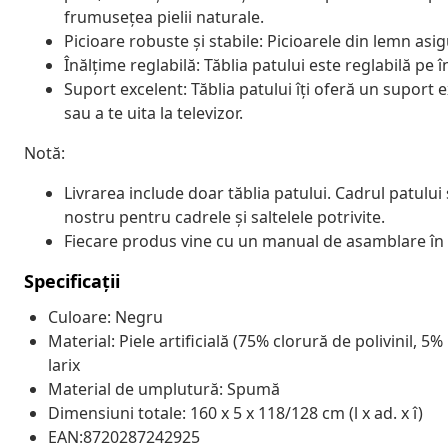
frumusețea pielii naturale.
Picioare robuste și stabile: Picioarele din lemn asig
Înălțime reglabilă: Tăblia patului este reglabilă pe î
Suport excelent: Tăblia patului îți oferă un suport e
sau a te uita la televizor.
Notă:
Livrarea include doar tăblia patului. Cadrul patului
nostru pentru cadrele și saltelele potrivite.
Fiecare produs vine cu un manual de asamblare în
Specificații
Culoare: Negru
Material: Piele artificială (75% clorură de polivinil, 
larix
Material de umplutură: Spumă
Dimensiuni totale: 160 x 5 x 118/128 cm (l x ad. x î)
EAN:8720287242925