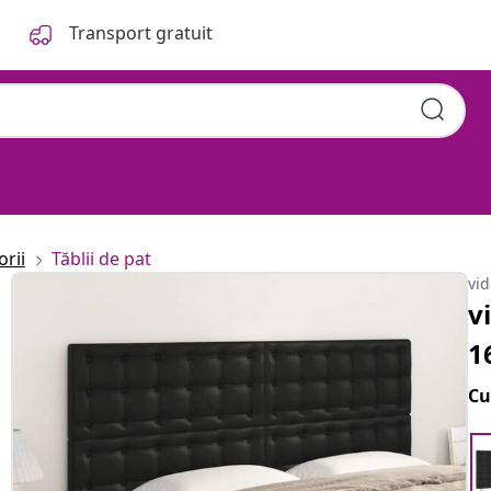
Transport gratuit
orii
Tăblii de pat
vi
v
1
Cu