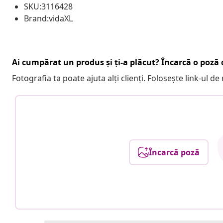
SKU:3116428
Brand:vidaXL
Ai cumpărat un produs și ți-a plăcut? Încarcă o poză c
Fotografia ta poate ajuta alți clienți. Folosește link-ul d
Încarcă poză