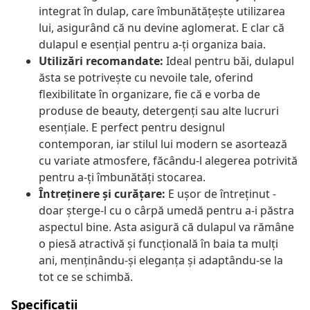
integrat în dulap, care îmbunătățește utilizarea
lui, asigurând că nu devine aglomerat. E clar că
dulapul e esențial pentru a-ți organiza baia.
Utilizări recomandate:
Ideal pentru băi, dulapul
ăsta se potrivește cu nevoile tale, oferind
flexibilitate în organizare, fie că e vorba de
produse de beauty, detergenți sau alte lucruri
esențiale. E perfect pentru designul
contemporan, iar stilul lui modern se asortează
cu variate atmosfere, făcându-l alegerea potrivită
pentru a-ți îmbunătăți stocarea.
Întreținere și curățare:
E ușor de întreținut -
doar șterge-l cu o cârpă umedă pentru a-i păstra
aspectul bine. Asta asigură că dulapul va rămâne
o piesă atractivă și funcțională în baia ta mulți
ani, menținându-și eleganța și adaptându-se la
tot ce se schimbă.
Specificații