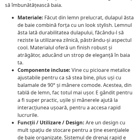
să îmbunătățească baia.
Materiale:
Făcut din lemn prelucrat, dulapul ăsta
de baie combină forța cu un look stylish. Lemnul
ăsta lată durabilitatea dulapului, făcându-l să
reziste la utilizarea zilnică, păstrându-și aspectul
cool. Materialul oferă un finish robust și
atrăgător, aducând un strop de eleganță în baia
ta.
Componente incluse:
Vine cu picioare metalice
ajustabile pentru ca să stea bine, plus uși cu
balamale de 90° și mânere comode. Acestea, din
tablă de lemn, fac totul mai ușor. E gândit pentru
a fi super practic, ușile și mânerele ajută la
interacțiunea ușoară, pentru a accesa rapid
lucrurile.
Funcții / Utilizare / Design:
Are un design cu
mult spațiu de stocare pentru a ține esențialele
de baie organizate. Sistemul de drenaj rapid e