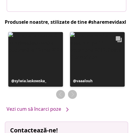
Produsele noastre, stilizate de tine #sharemevidaxl
Postare
sylwia.laskowska_
Postare
vaaalouh
publicată
publicată
de
de
Vezi cum să încarci poze
Contactează-ne!