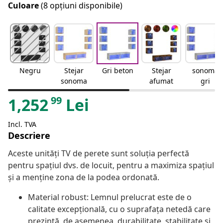
Culoare
(8 opțiuni disponibile)
Negru
Stejar
Gri beton
Stejar
sonoma
sonoma
afumat
gri
99
1,252
Lei
Incl. TVA
Descriere
Aceste unități TV de perete sunt soluția perfectă
pentru spațiul dvs. de locuit, pentru a maximiza spațiul
și a menține zona de la podea ordonată.
Material robust: Lemnul prelucrat este de o
calitate excepțională, cu o suprafața netedă care
prezintă, de asemenea, durabilitate, stabilitate și