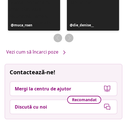
Postare
muca_roan
Postare
die_denise__
publicată
publicată
de
de
Vezi cum să încarci poze
Contactează-ne!
Mergi la centru de ajutor
Recomandat
Discută cu noi