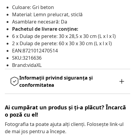
Culoare: Gri beton
Material: Lemn prelucrat, sticlă
Asamblare necesară: Da
Pachetul de livrare conține:
6 x Dulap de perete: 30 x 28,5 x 30 cm (L x l x î)
2 x Dulap de perete: 60 x 30 x 30 cm (L x l x î)
EAN:8721012470514
SKU:3216636
Brand:vidaXL
Informații privind siguranța și
conformitatea
Ai cumpărat un produs și ți-a plăcut? Încarcă
o poză cu el!
Fotografia ta poate ajuta alți clienți. Folosește link-ul
de mai jos pentru a începe.