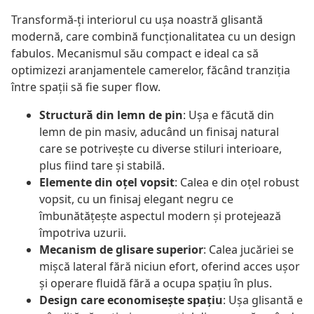
Transformă-ți interiorul cu ușa noastră glisantă
modernă, care combină funcționalitatea cu un design
fabulos. Mecanismul său compact e ideal ca să
optimizezi aranjamentele camerelor, făcând tranziția
între spații să fie super flow.
Structură din lemn de pin
: Ușa e făcută din
lemn de pin masiv, aducând un finisaj natural
care se potrivește cu diverse stiluri interioare,
plus fiind tare și stabilă.
Elemente din oțel vopsit
: Calea e din oțel robust
vopsit, cu un finisaj elegant negru ce
îmbunătățește aspectul modern și protejează
împotriva uzurii.
Mecanism de glisare superior
: Calea jucăriei se
mișcă lateral fără niciun efort, oferind acces ușor
și operare fluidă fără a ocupa spațiu în plus.
Design care economisește spațiu
: Ușa glisantă e