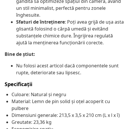
gândită să optimizeze spațiul din cameră, având
un stil minimalist, perfectă pentru zonele
înghesuite.
Sfaturi de întreținere
: Poți avea grijă de ușa asta
glisantă folosind o cârpă umedă și evitând
substanțele chimice dure. Îngrijirea regulată
ajută la menținerea funcționării corecte.
Bine de știut:
Nu folosi acest articol dacă componentele sunt
rupte, deteriorate sau lipsesc.
Specificații
Culoare: Natural și negru
Material: Lemn de pin solid și oțel acoperit cu
pulbere
Dimensiuni generale: 213,5 x 3,5 x 210 cm (L x l x î)
Greutate: 23,36 kg