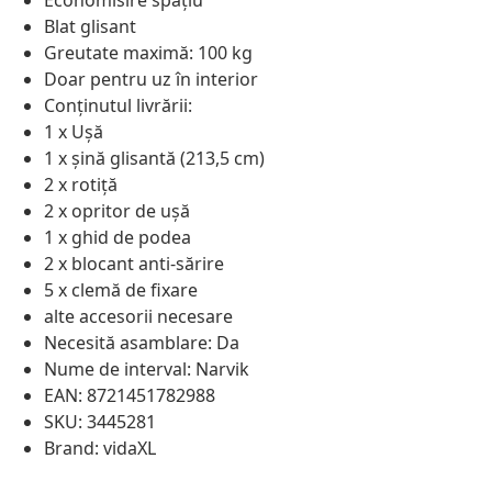
Economisire spațiu
Blat glisant
Greutate maximă: 100 kg
Doar pentru uz în interior
Conținutul livrării:
1 x Ușă
1 x șină glisantă (213,5 cm)
2 x rotiță
2 x opritor de ușă
1 x ghid de podea
2 x blocant anti-sărire
5 x clemă de fixare
alte accesorii necesare
Necesită asamblare: Da
Nume de interval: Narvik
EAN: 8721451782988
SKU: 3445281
Brand: vidaXL