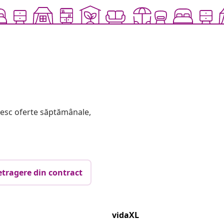
mesc oferte săptămânale,
etragere din contract
vidaXL