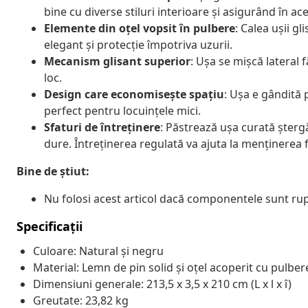
bine cu diverse stiluri interioare și asigurând în ace
Elemente din oțel vopsit în pulbere
: Calea ușii g
elegant și protecție împotriva uzurii.
Mecanism glisant superior
: Ușa se mișcă lateral f
loc.
Design care economisește spațiu
: Ușa e gândită 
perfect pentru locuințele mici.
Sfaturi de întreținere
: Păstrează ușa curată șter
dure. Întreținerea regulată va ajuta la menținerea 
Bine de știut:
Nu folosi acest articol dacă componentele sunt rupt
Specificații
Culoare: Natural și negru
Material: Lemn de pin solid și oțel acoperit cu pulber
Dimensiuni generale: 213,5 x 3,5 x 210 cm (L x l x î)
Greutate: 23,82 kg