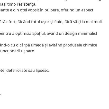
lași timp rezistență.
lisante e din oțel vopsit în pulbere, oferind un aspect
ără efort, făcând totul ușor și fluid, fără să-ți ia mai mult
pentru a optimiza spațiul, având un design minimalist
gând-o cu o cârpă umedă și evitând produsele chimice
funcționării ușoare.
e, deteriorate sau lipsesc.
e