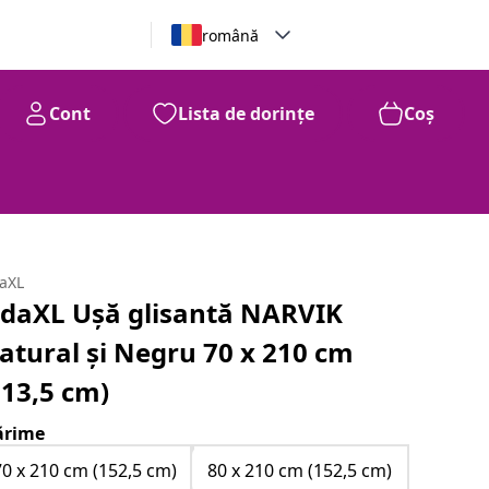
română
Cont
Lista de dorințe
Coș
daXL
idaXL Ușă glisantă NARVIK
atural și Negru 70 x 210 cm
213,5 cm)
rime
70 x 210 cm (152,5 cm)
80 x 210 cm (152,5 cm)