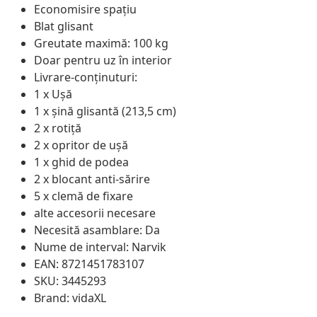
Economisire spațiu
Blat glisant
Greutate maximă: 100 kg
Doar pentru uz în interior
Livrare-conținuturi:
1 x Ușă
1 x șină glisantă (213,5 cm)
2 x rotiță
2 x opritor de ușă
1 x ghid de podea
2 x blocant anti-sărire
5 x clemă de fixare
alte accesorii necesare
Necesită asamblare: Da
Nume de interval: Narvik
EAN: 8721451783107
SKU: 3445293
Brand: vidaXL