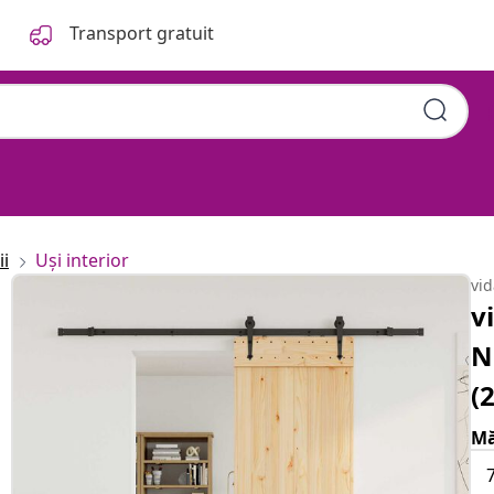
Transport gratuit
ii
Uși interior
vi
v
N
(
Mă