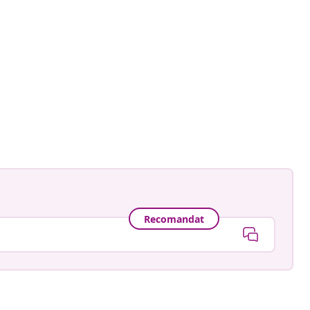
@me.com
ă
Recomandat