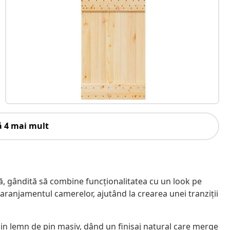
ă 4 mai mult
ă, gândită să combine funcționalitatea cu un look pe
ranjamentul camerelor, ajutând la crearea unei tranziții
din lemn de pin masiv, dând un finisaj natural care merge