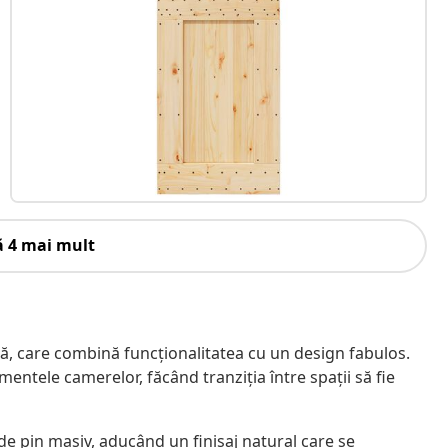
ă 4 mai mult
ă, care combină funcționalitatea cu un design fabulos.
ntele camerelor, făcând tranziția între spații să fie
de pin masiv, aducând un finisaj natural care se