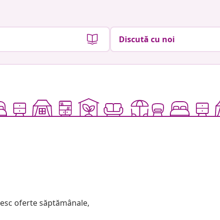
Discută cu noi
mesc oferte săptămânale,