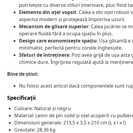
potrivește cu diverse stiluri interioare, plus fiind tar
Elemente din oțel vopsit
: Calea e din oțel robust
aspectul modern și protejează împotriva uzurii.
Mecanism de glisare superior
: Calea jucăriei se m
operare fluidă fără a ocupa spațiu în plus.
Design care economisește spațiu
: Ușa glisantă e
minimalist, perfectă pentru zonele înghesuite.
Sfaturi de întreținere
: Poți avea grijă de ușa asta
chimice dure. Îngrijirea regulată ajută la menținere
Bine de știut:
Nu folosi acest articol dacă componentele sunt rupt
Specificații
Culoare: Natural și negru
Material: Lemn de pin solid și oțel acoperit cu pulber
Dimensiuni generale: 213,5 x 3,5 x 210 cm (L x l x î)
Greutate: 28,36 kg