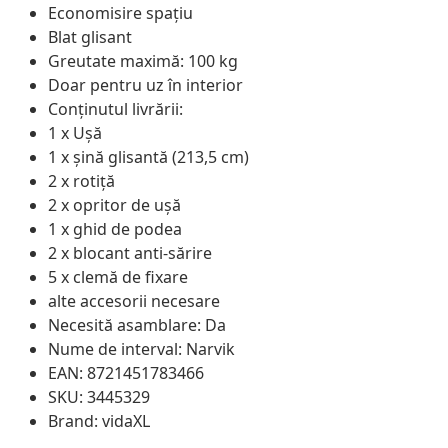
Economisire spațiu
Blat glisant
Greutate maximă: 100 kg
Doar pentru uz în interior
Conținutul livrării:
1 x Ușă
1 x șină glisantă (213,5 cm)
2 x rotiță
2 x opritor de ușă
1 x ghid de podea
2 x blocant anti-sărire
5 x clemă de fixare
alte accesorii necesare
Necesită asamblare: Da
Nume de interval: Narvik
EAN: 8721451783466
SKU: 3445329
Brand: vidaXL