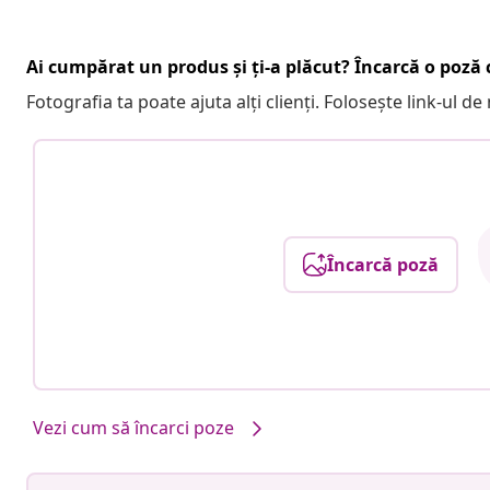
Ai cumpărat un produs și ți-a plăcut? Încarcă o poză c
Fotografia ta poate ajuta alți clienți. Folosește link-ul d
Încarcă poză
Vezi cum să încarci poze