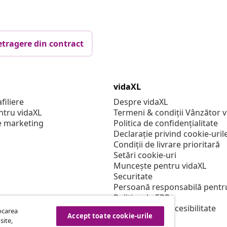
etragere din contract
vidaXL
filiere
Despre vidaXL
ntru vidaXL
Termeni & condiții Vânzător 
e marketing
Politica de confidențialitate
Declarație privind cookie-uril
Condiții de livrare prioritară
Setări cookie-uri
Muncește pentru vidaXL
Securitate
Persoană responsabilă pentr
Politica de EPR
Declarație de accesibilitate
tocarea
Accept toate cookie-urile
site,