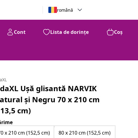
română
Cont
Lista de dorințe
Coș
daXL
idaXL Ușă glisantă NARVIK
atural și Negru 70 x 210 cm
213,5 cm)
rime
70 x 210 cm (152,5 cm)
80 x 210 cm (152,5 cm)