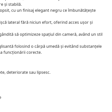
e și stabilă.
 vopsit, cu un finisaj elegant negru ce îmbunătățește
ișcă lateral fără niciun efort, oferind acces ușor și
 gândită să optimizeze spațiul din cameră, având un stil
 glisantă folosind o cârpă umedă și evitând substanțele
a funcționării corecte.
e, deteriorate sau lipsesc.
e