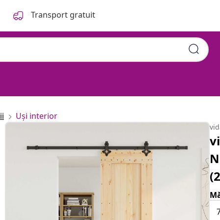
Transport gratuit
ii
Uși interior
vi
v
N
(
Mă