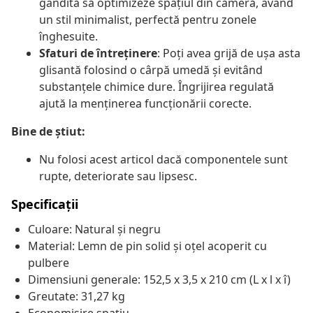
gândită să optimizeze spațiul din cameră, având
un stil minimalist, perfectă pentru zonele
înghesuite.
Sfaturi de întreținere
: Poți avea grijă de ușa asta
glisantă folosind o cârpă umedă și evitând
substanțele chimice dure. Îngrijirea regulată
ajută la menținerea funcționării corecte.
Bine de știut:
Nu folosi acest articol dacă componentele sunt
rupte, deteriorate sau lipsesc.
Specificații
Culoare: Natural și negru
Material: Lemn de pin solid și oțel acoperit cu
pulbere
Dimensiuni generale: 152,5 x 3,5 x 210 cm (L x l x î)
Greutate: 31,27 kg