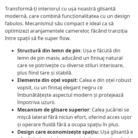
Transformă-ți interiorul cu ușa noastră glisantă
modernă, care combină funcționalitatea cu un design
fabulos. Mecanismul său compact e ideal ca să
optimizezi aranjamentele camerelor, făcând tranziția
între spații să fie super flow.
Structură din lemn de pin
: Ușa e făcută din
lemn de pin masiv, aducând un finisaj natural
care se potrivește cu diverse stiluri interioare,
plus fiind tare și stabilă.
Elemente din oțel vopsit
: Calea e din oțel robust
vopsit, cu un finisaj elegant negru ce
îmbunătățește aspectul modern și protejează
împotriva uzurii.
Mecanism de glisare superior
: Calea jucăriei se
mișcă lateral fără niciun efort, oferind acces ușor
și operare fluidă fără a ocupa spațiu în plus.
Design care economisește spațiu
: Ușa glisantă e