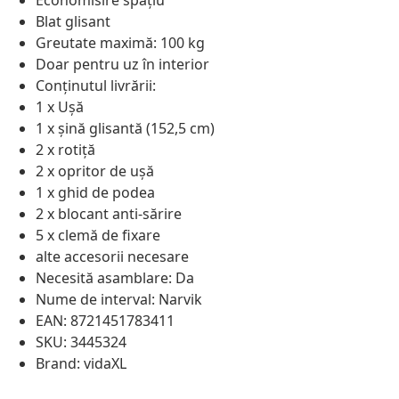
Economisire spațiu
Blat glisant
Greutate maximă: 100 kg
Doar pentru uz în interior
Conținutul livrării:
1 x Ușă
1 x șină glisantă (152,5 cm)
2 x rotiță
2 x opritor de ușă
1 x ghid de podea
2 x blocant anti-sărire
5 x clemă de fixare
alte accesorii necesare
Necesită asamblare: Da
Nume de interval: Narvik
EAN: 8721451783411
SKU: 3445324
Brand: vidaXL