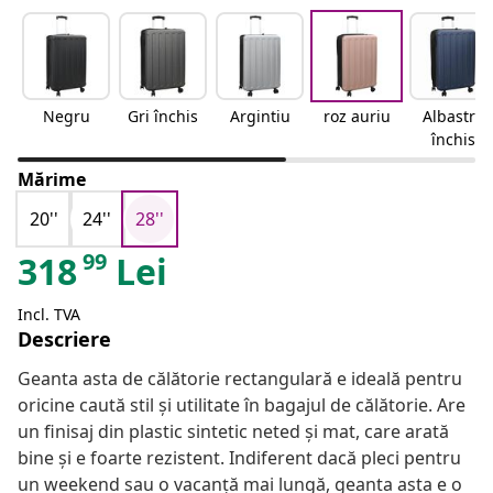
Negru
Gri închis
Argintiu
roz auriu
Albastru
închis
Mărime
20''
24''
28''
99
318
Lei
Incl. TVA
Descriere
Geanta asta de călătorie rectangulară e ideală pentru
oricine caută stil și utilitate în bagajul de călătorie. Are
un finisaj din plastic sintetic neted și mat, care arată
bine și e foarte rezistent. Indiferent dacă pleci pentru
un weekend sau o vacanță mai lungă, geanta asta e o