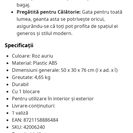
bagaj.
Pregătită pentru Călătorie:
Gata pentru toată
lumea, geanta asta se potrivește oricui,
asigurându-se că toți pot profita de spațiul ei
generos și stilul modern.
Specificații
Culoare: Roz auriu
Material: Plastic ABS
Dimensiuni generale: 50 x 30 x 76 cm (l x ad. x î)
Greutate: 4,65 kg
Durabil
Cu 1 blocare
Pentru utilizare în interior și exterior
Livrare-conținuturi:
1 valiză
EAN: 8721158886484
SKU: 42006240