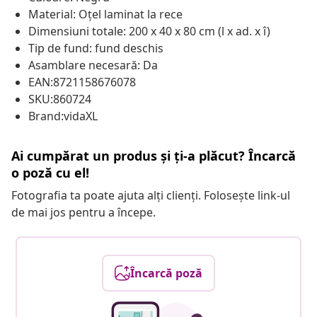
Material: Oțel laminat la rece
Dimensiuni totale: 200 x 40 x 80 cm (l x ad. x î)
Tip de fund: fund deschis
Asamblare necesară: Da
EAN:8721158676078
SKU:860724
Brand:vidaXL
Ai cumpărat un produs și ți-a plăcut? Încarcă
o poză cu el!
Fotografia ta poate ajuta alți clienți. Folosește link-ul
de mai jos pentru a începe.
Încarcă poză