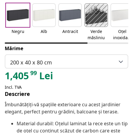
Negru
Alb
Antracit
Verde
Oțel
măsliniu
inoxidabi
l
Mărime
200 x 40 x 80 cm
99
1,405
Lei
Incl. TVA
Descriere
Îmbunătățiți-vă spațiile exterioare cu acest jardinier
elegant, perfect pentru grădini, balcoane și terase.
Material durabil: Oțelul laminat la rece este un tip
de oțel cu conținut scăzut de carbon care este