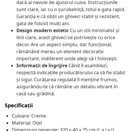
dacă ai nevoie de ajutorul cuiva. Instrucțiunile
sunt clare, iar cu o șurubelniță, totul e gata rapid.
Garanția e că obții un ghiveci stabil și rezistent,
gata de folosit mulți ani.
Design modern estetic
Cu un stil minimalist și
linii clare, acest ghiveci se potrivește cu orice
decor. Are un aspect simplu, dar funcțional,
rămânând mereu un element decorativ
important, indiferent unde alegi să-l folosești.
Informații de îngrijire
Când îl asamblezi,
respectă indicațiile producătorului ca să fie stabil
și sigur. Curățarea regulată îl menține frumos,
asigurându-te că rămâne un detaliu vibrant în
casă sau grădină.
Specificații
Culoare: Creme
Material: Oțel
Dimensiuni generale: 320 x 40 x 75 cm (L x l x î)