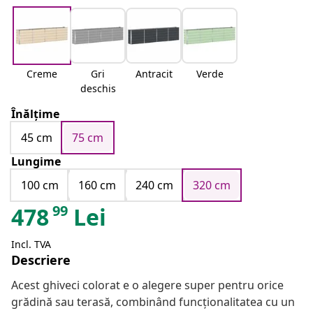
Creme
Gri
Antracit
Verde
deschis
Înălțime
45 cm
75 cm
Lungime
100 cm
160 cm
240 cm
320 cm
99
478
Lei
Incl. TVA
Descriere
Acest ghiveci colorat e o alegere super pentru orice
grădină sau terasă, combinând funcționalitatea cu un