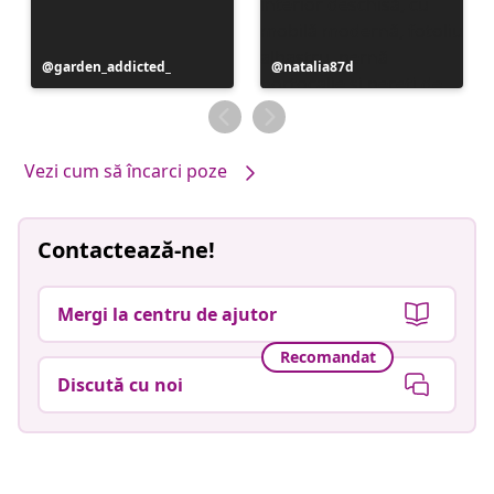
Postare
garden_addicted_
Postare
natalia87d
publicată
publicată
de
de
Vezi cum să încarci poze
Contactează-ne!
Mergi la centru de ajutor
Recomandat
Discută cu noi