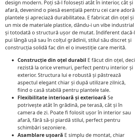
design modern. Poți să-l folosești atât în interior, cât și
afară, devenind o piesă esențială pentru cei care adoră
plantele și apreciază durabilitatea. E fabricat din oțel și
un mix de materiale plastice, dându-i un vibe industrial
și totodată o structură ușor de mutat. Indiferent dacă-l
pui lângă ușă sau în colțul grădinii, stilul său discret și
construcția solidă fac din el o investiție care merită.
Construcție din oțel durabil
E făcut din oțel, deci
rezistă la orice vremuri, perfect pentru interior și
exterior. Structura lui e robustă și păstrează
aspectul elegant chiar și după utilizare zilnică,
fiind o casă stabilă pentru plantele tale.
Flexibilitate interioară și exterioară
Se
potrivește atât în grădină, pe terasă, cât și în
camera de zi. Poate fi folosit ușor în interior sau
afară, fără să-și piardă stilul, perfect pentru
schimbări sezoniere.
Asamblare ușoară
E simplu de montat, chiar