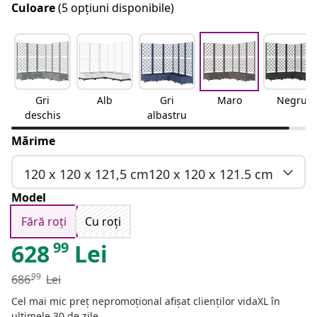
Culoare
(5 opțiuni disponibile)
Gri
Alb
Gri
Maro
Negru
deschis
albastru
Mărime
120 x 120 x 121,5 cm120 x 120 x 121.5 cm
Model
Fără roți
Cu roți
99
628
Lei
99
686
Lei
Cel mai mic preț nepromoțional afișat clienților vidaXL în
ultimele 30 de zile.