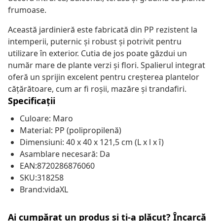
frumoase.
Această jardinieră este fabricată din PP rezistent la
intemperii, puternic și robust și potrivit pentru
utilizare în exterior. Cutia de jos poate găzdui un
număr mare de plante verzi și flori. Spalierul integrat
oferă un sprijin excelent pentru creșterea plantelor
cățărătoare, cum ar fi roșii, mazăre și trandafiri.
Specificații
Culoare: Maro
Material: PP (polipropilenă)
Dimensiuni: 40 x 40 x 121,5 cm (L x l x î)
Asamblare necesară: Da
EAN:8720286876060
SKU:318258
Brand:vidaXL
Ai cumpărat un produs și ți-a plăcut? Încarcă