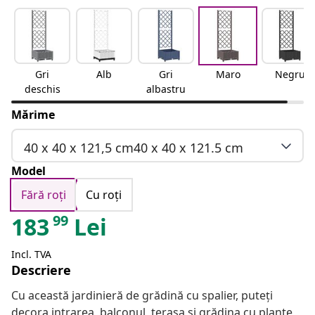
Gri
Alb
Gri
Maro
Negru
deschis
albastru
Mărime
40 x 40 x 121,5 cm40 x 40 x 121.5 cm
Model
Fără roți
Cu roți
99
183
Lei
Incl. TVA
Descriere
Cu această jardinieră de grădină cu spalier, puteți
decora intrarea, balconul, terasa și grădina cu plante