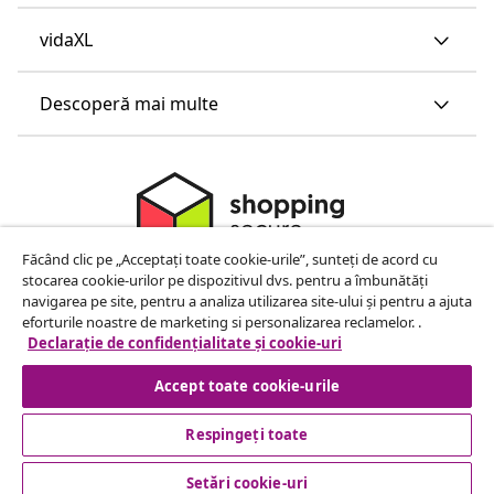
vidaXL
Descoperă mai multe
Făcând clic pe „Acceptați toate cookie-urile”, sunteți de acord cu
stocarea cookie-urilor pe dispozitivul dvs. pentru a îmbunătăți
navigarea pe site, pentru a analiza utilizarea site-ului și pentru a ajuta
eforturile noastre de marketing si personalizarea reclamelor. .
Declarație de confidențialitate și cookie-uri
Accept toate cookie-urile
Respingeți toate
© 2008-2026 vidaXL www.vidaxl.ro este pagina de internet a
vidaXL Marketplace Europe B.V.
Setări cookie-uri