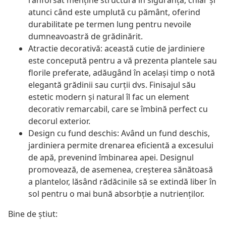
ranforsat menține structura în siguranță, chiar și
atunci când este umplută cu pământ, oferind
durabilitate pe termen lung pentru nevoile
dumneavoastră de grădinărit.
Atractie decorativă: această cutie de jardiniere
este concepută pentru a vă prezenta plantele sau
florile preferate, adăugând în același timp o notă
elegantă grădinii sau curții dvs. Finisajul său
estetic modern și natural îl fac un element
decorativ remarcabil, care se îmbină perfect cu
decorul exterior.
Design cu fund deschis: Având un fund deschis,
jardiniera permite drenarea eficientă a excesului
de apă, prevenind îmbinarea apei. Designul
promovează, de asemenea, creșterea sănătoasă
a plantelor, lăsând rădăcinile să se extindă liber în
sol pentru o mai bună absorbție a nutrienților.
Bine de știut: