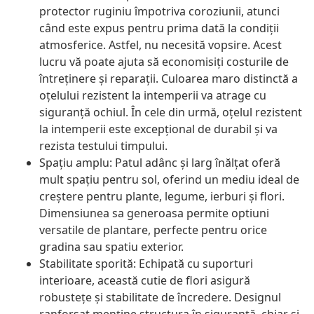
protector ruginiu împotriva coroziunii, atunci
când este expus pentru prima dată la condiții
atmosferice. Astfel, nu necesită vopsire. Acest
lucru vă poate ajuta să economisiți costurile de
întreținere și reparații. Culoarea maro distinctă a
oțelului rezistent la intemperii va atrage cu
siguranță ochiul. În cele din urmă, oțelul rezistent
la intemperii este excepțional de durabil și va
rezista testului timpului.
Spațiu amplu: Patul adânc și larg înălțat oferă
mult spațiu pentru sol, oferind un mediu ideal de
creștere pentru plante, legume, ierburi și flori.
Dimensiunea sa generoasa permite optiuni
versatile de plantare, perfecte pentru orice
gradina sau spatiu exterior.
Stabilitate sporită: Echipată cu suporturi
interioare, această cutie de flori asigură
robustețe și stabilitate de încredere. Designul