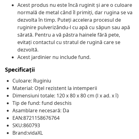
Acest produs nu este încă ruginit și are o culoare
normală de metal când îl primiți, dar rugina se va
dezvolta în timp. Puteți accelera procesul de
ruginire pulverizându-l cu apă cu săpun sau apă
sărată. Pentru a vă păstra hainele fără pete,
evitați contactul cu stratul de rugină care se
dezvoltă.
Acest jardinier nu include fund.
Specificații
Culoare: Ruginiu
Material: Oțel rezistent la intemperii
Dimensiuni totale: 120 x 80 x 80 cm (l x ad. x î)
Tip de fund: fund deschis
Asamblare necesară: Da
EAN:8721158676764
SKU:860793
Brand:vidaXL