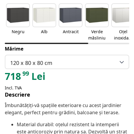
Negru
Alb
Antracit
Verde
Oțel
măsliniu
inoxidabi
l
Mărime
120 x 80 x 80 cm
99
718
Lei
Incl. TVA
Descriere
Îmbunătățiți-vă spațiile exterioare cu acest jardinier
elegant, perfect pentru grădini, balcoane și terase.
Material durabil: oțelul rezistent la intemperii
este anticoroziv prin natura sa. Dezvoltă un strat