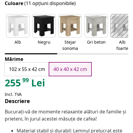
Culoare
(11 opțiuni disponibile)
Alb
Negru
Stejar
Gri beton
Alb
sonoma
foarte
lucios
Mărime
102 x 55 x 42 cm
40 x 40 x 42 cm
99
255
Lei
Incl. TVA
Descriere
Bucurați-vă de momente relaxante alături de familie și
prieteni, în jurul acestei măsuțe de cafea!
Material stabil și durabil: Lemnul prelucrat este