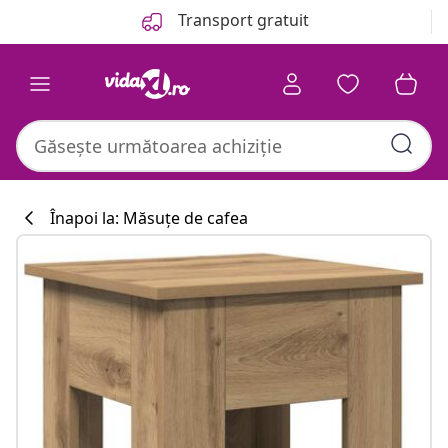
Anterior
Următor
Transport gratuit
Înapoi la: Măsuțe de cafea