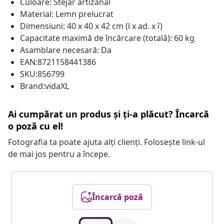
Culoare: Stejar artizanal
Material: Lemn prelucrat
Dimensiuni: 40 x 40 x 42 cm (l x ad. x î)
Capacitate maximă de încărcare (totală): 60 kg
Asamblare necesară: Da
EAN:8721158441386
SKU:856799
Brand:vidaXL
Ai cumpărat un produs și ți-a plăcut? Încarcă
o poză cu el!
Fotografia ta poate ajuta alți clienți. Folosește link-ul
de mai jos pentru a începe.
Încarcă poză