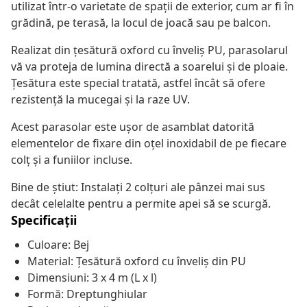
utilizat într-o varietate de spații de exterior, cum ar fi în
grădină, pe terasă, la locul de joacă sau pe balcon.
Realizat din țesătură oxford cu înveliș PU, parasolarul
vă va proteja de lumina directă a soarelui și de ploaie.
Țesătura este special tratată, astfel încât să ofere
rezistență la mucegai și la raze UV.
Acest parasolar este ușor de asamblat datorită
elementelor de fixare din oțel inoxidabil de pe fiecare
colț și a funiilor incluse.
Bine de știut: Instalați 2 colțuri ale pânzei mai sus
decât celelalte pentru a permite apei să se scurgă.
Specificații
Culoare: Bej
Material: Țesătură oxford cu înveliș din PU
Dimensiuni: 3 x 4 m (L x l)
Formă: Dreptunghiular