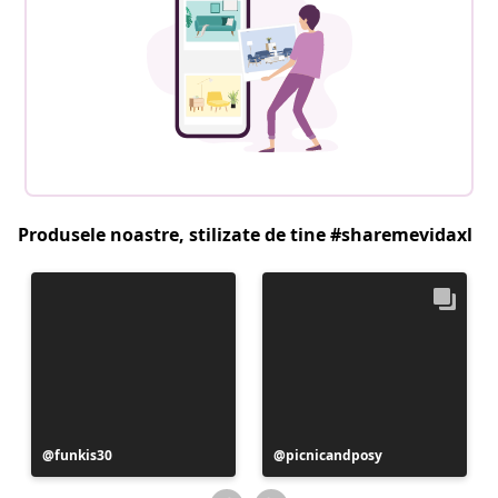
Produsele noastre, stilizate de tine #sharemevidaxl
Postare
funkis30
Postare
picnicandposy
publicată
publicată
de
de