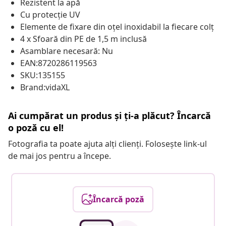
Rezistent la apă
Cu protecție UV
Elemente de fixare din oțel inoxidabil la fiecare colț
4 x Sfoară din PE de 1,5 m inclusă
Asamblare necesară: Nu
EAN:8720286119563
SKU:135155
Brand:vidaXL
Ai cumpărat un produs și ți-a plăcut? Încarcă
o poză cu el!
Fotografia ta poate ajuta alți clienți. Folosește link-ul
de mai jos pentru a începe.
Încarcă poză