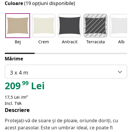
Culoare
(19 opțiuni disponibile)
Bej
Crem
Antracit
Terracota
Alb
Mărime
3 x 4 m
99
209
Lei
17,5 Lei /m²
Incl. TVA
Descriere
Protejați-vă de soare și de ploaie, oriunde doriți, cu
acest parasolar. Este un umbrar ideal, ce poate fi