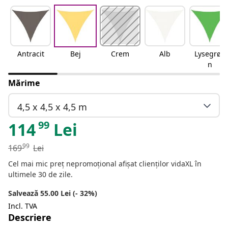
Antracit
Bej
Crem
Alb
Lysegrøn
n
Mărime
4,5 x 4,5 x 4,5 m
99
114
Lei
99
169
Lei
Cel mai mic preț nepromoțional afișat clienților vidaXL în
ultimele 30 de zile.
Salvează 55.00 Lei (- 32%)
Incl. TVA
Descriere