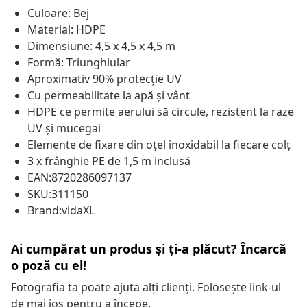
Culoare: Bej
Material: HDPE
Dimensiune: 4,5 x 4,5 x 4,5 m
Formă: Triunghiular
Aproximativ 90% protecție UV
Cu permeabilitate la apă și vânt
HDPE ce permite aerului să circule, rezistent la raze
UV și mucegai
Elemente de fixare din oțel inoxidabil la fiecare colț
3 x frânghie PE de 1,5 m inclusă
EAN:8720286097137
SKU:311150
Brand:vidaXL
Ai cumpărat un produs și ți-a plăcut? Încarcă
o poză cu el!
Fotografia ta poate ajuta alți clienți. Folosește link-ul
de mai jos pentru a începe.