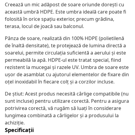
Creează un mic adăpost de soare oriunde dorești cu
această umbră HDPE. Este umbra ideală care poate fi
folosită în orice spațiu exterior, precum grădina,
terasa, locul de joacă sau balconul.
Pânza de soare, realizată din 100% HDPE (polietilenă
de înaltă densitate), te protejează de lumina directă a
soarelui, permite circulația suficientă a aerului și este
permeabilă la apă. HDPE-ul este tratat special, fiind
rezistent la mucegai și razele UV. Umbra de soare este
ușor de asamblat cu ajutorul elementelor de fixare din
oțel inoxidabil în fiecare colț și a corzilor incluse.
De știut: Acest produs necesită cârlige compatibile (nu
sunt incluse) pentru utilizare corectă. Pentru a asigura
potrivirea corectă, vă rugăm să luați în considerare
lungimea combinată a cârligelor și a produsului la
achiziție.
Specificații