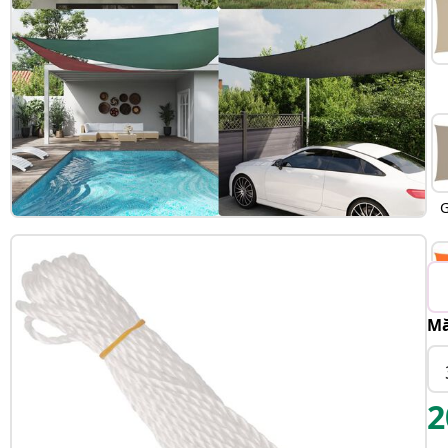
G
Mă
2