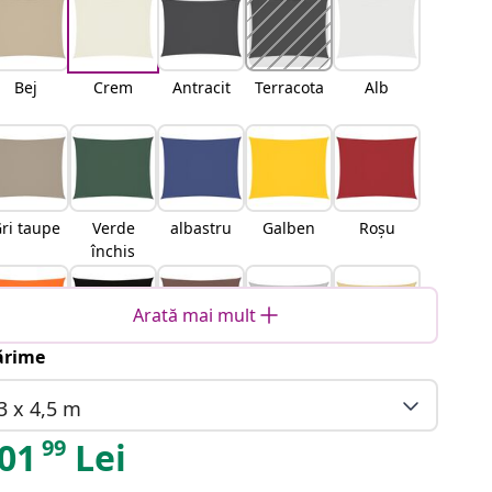
Bej
Crem
Antracit
Terracota
Alb
ri taupe
Verde
albastru
Galben
Roșu
închis
Arată mai mult
rime
Portocali
Negru
Maro
Gri
Nisipiu
u
deschis
3 x 4,5 m
99
01
Lei