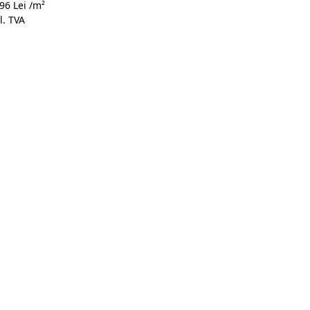
96 Lei /m²
portocali
Galben și
Albastru
Gri
l. TVA
 și maro
alb
și alb
deschis
și alb