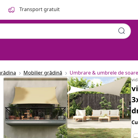
Transport gratuit
grădina
Mobilier grădină
Umbrare & umbrele de soar
vi
v
3
d
Cu