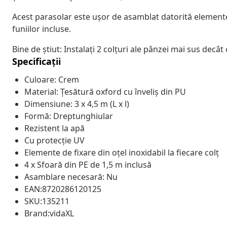
Acest parasolar este ușor de asamblat datorită elementelo
funiilor incluse.
Bine de știut: Instalați 2 colțuri ale pânzei mai sus decât
Specificații
Culoare: Crem
Material: Țesătură oxford cu înveliș din PU
Dimensiune: 3 x 4,5 m (L x l)
Formă: Dreptunghiular
Rezistent la apă
Cu protecție UV
Elemente de fixare din oțel inoxidabil la fiecare colț
4 x Sfoară din PE de 1,5 m inclusă
Asamblare necesară: Nu
EAN:8720286120125
SKU:135211
Brand:vidaXL