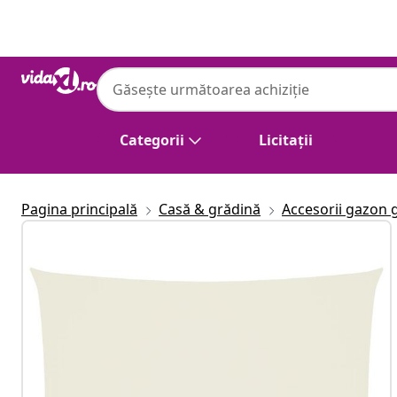
Anterior
Următor
Categorii
Licitații
Pagina principală
Casă & grădină
Accesorii gazon 