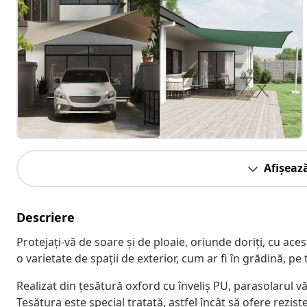
Afișeaz
Descriere
Protejați-vă de soare și de ploaie, oriunde doriți, cu acest
o varietate de spații de exterior, cum ar fi în grădină, pe
Realizat din țesătură oxford cu înveliș PU, parasolarul vă
Țesătura este special tratată, astfel încât să ofere rezist