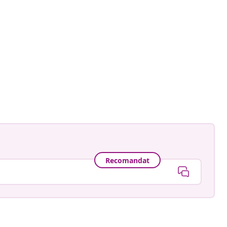
ankay
ă
Recomandat