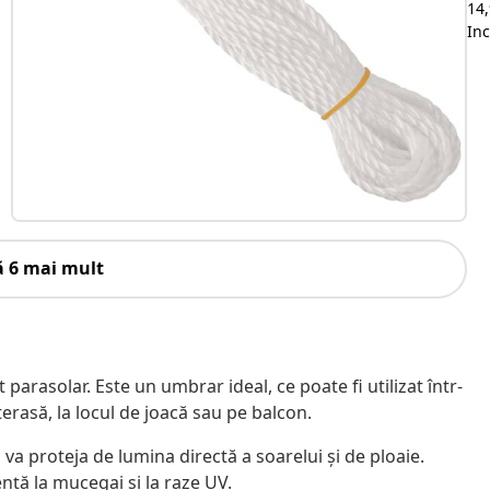
14,
Inc
u
ă 6 mai mult
 parasolar. Este un umbrar ideal, ce poate fi utilizat într-
 terasă, la locul de joacă sau pe balcon.
 va proteja de lumina directă a soarelui și de ploaie.
ență la mucegai și la raze UV.