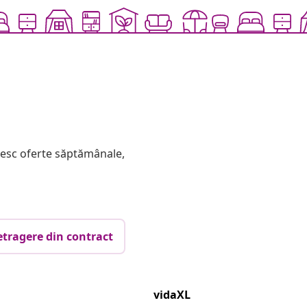
mesc oferte săptămânale,
etragere din contract
vidaXL