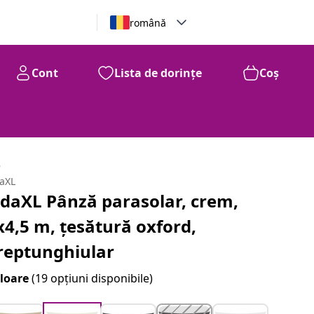
română
Cont
Lista de dorințe
Coș
e
daXL
idaXL Pânză parasolar, crem,
x4,5 m, țesătură oxford,
reptunghiular
loare
(19 opțiuni disponibile)