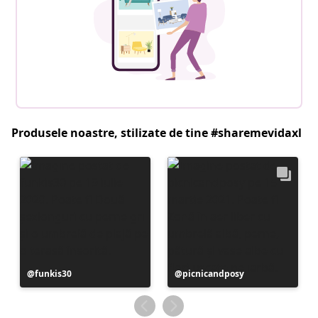
Produsele noastre, stilizate de tine #sharemevidaxl
Postare
funkis30
Postare
picnicandposy
publicată
publicată
de
de