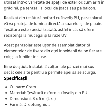
utilizat într-o varietate de spații de exterior, cum ar fi în
grădină, pe terasă, la locul de joacă sau pe balcon.
Realizat din țesătură oxford cu înveliș PU, parasolarul
vă va proteja de lumina directă a soarelui și de ploaie.
Țesătura este special tratată, astfel încât să ofere
rezistență la mucegai și la raze UV.
Acest parasolar este ușor de asamblat datorită
elementelor de fixare din oțel inoxidabil de pe fiecare
colț și a funiilor incluse.
Bine de știut: Instalați 2 colțuri ale pânzei mai sus
decât celelalte pentru a permite apei să se scurgă.
Specificații
Culoare: Crem
Material: Țesătură oxford cu înveliș din PU
Dimensiuni: 3 x 6 m (L x l)
Formă: Dreptunghiular