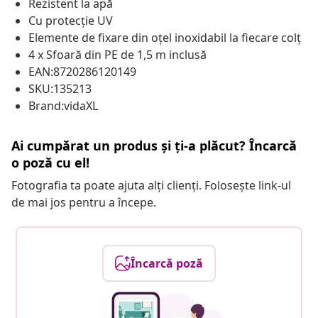
Rezistent la apă
Cu protecție UV
Elemente de fixare din oțel inoxidabil la fiecare colț
4 x Sfoară din PE de 1,5 m inclusă
EAN:8720286120149
SKU:135213
Brand:vidaXL
Ai cumpărat un produs și ți-a plăcut? Încarcă
o poză cu el!
Fotografia ta poate ajuta alți clienți. Folosește link-ul
de mai jos pentru a începe.
Încarcă poză