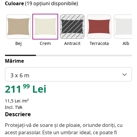
Culoare
(19 opțiuni disponibile)
Bej
Crem
Antracit
Terracota
Alb
Mărime
3 x 6 m
99
211
Lei
11,5 Lei /m²
Incl. TVA
Descriere
Protejați-vă de soare și de ploaie, oriunde doriți, cu
acest parasolar. Este un umbrar ideal, ce poate fi