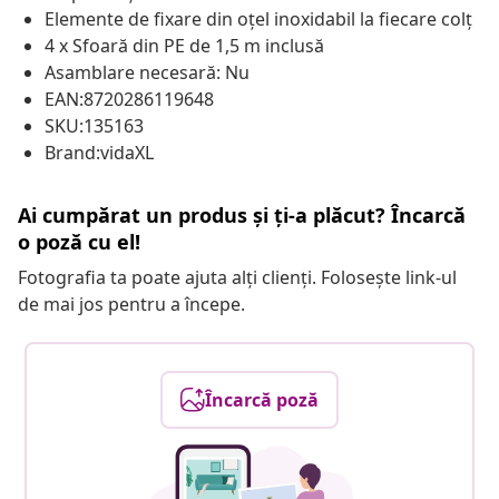
Elemente de fixare din oțel inoxidabil la fiecare colț
4 x Sfoară din PE de 1,5 m inclusă
Asamblare necesară: Nu
EAN:8720286119648
SKU:135163
Brand:vidaXL
Ai cumpărat un produs și ți-a plăcut? Încarcă
o poză cu el!
Fotografia ta poate ajuta alți clienți. Folosește link-ul
de mai jos pentru a începe.
Încarcă poză