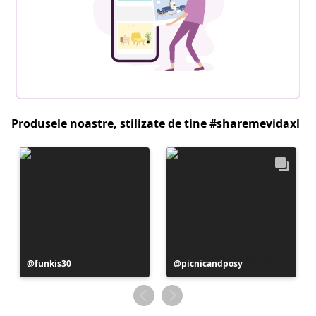
Produsele noastre, stilizate de tine #sharemevidaxl
Postare
funkis30
Postare
picnicandposy
publicată
publicată
de
de