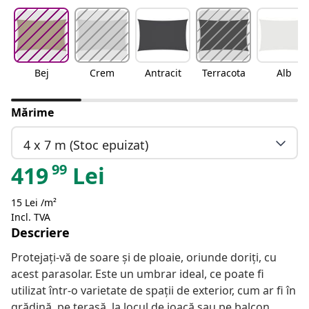
Bej
Crem
Antracit
Terracota
Alb
Mărime
4 x 7 m (Stoc epuizat)
99
419
Lei
15 Lei /m²
Incl. TVA
Descriere
Protejați-vă de soare și de ploaie, oriunde doriți, cu
acest parasolar. Este un umbrar ideal, ce poate fi
utilizat într-o varietate de spații de exterior, cum ar fi în
grădină, pe terasă, la locul de joacă sau pe balcon.