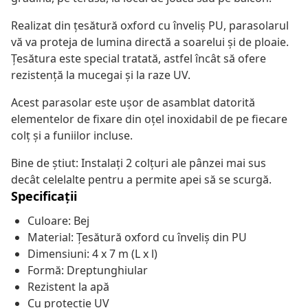
Realizat din țesătură oxford cu înveliș PU, parasolarul
vă va proteja de lumina directă a soarelui și de ploaie.
Țesătura este special tratată, astfel încât să ofere
rezistență la mucegai și la raze UV.
Acest parasolar este ușor de asamblat datorită
elementelor de fixare din oțel inoxidabil de pe fiecare
colț și a funiilor incluse.
Bine de știut: Instalați 2 colțuri ale pânzei mai sus
decât celelalte pentru a permite apei să se scurgă.
Specificații
Culoare: Bej
Material: Țesătură oxford cu înveliș din PU
Dimensiuni: 4 x 7 m (L x l)
Formă: Dreptunghiular
Rezistent la apă
Cu protecție UV